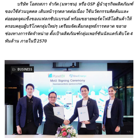
บริษัท โอสถสภา จำกัด (มหาชน) หรือ OSP ผู้นำธุรกิจผลิตภัณฑ์
ของใช้ส่วนบุคคล เดินหน้ารุกตลาดต่อเนื่อง ใช้นวัตกรรมคิดค้นและ
ต่อยอดจุดแข็งของแฟลกชิปแบรนด์ พร้อมขยายพอร์ตโฟลิโอสินค้าให้
ครอบคลุมผู้บริโภคกลุ่มใหม่ๆ เตรียมจัดเต็มกลยุทธ์การตลาด ขยาย
ช่องทางการจัดจำหน่าย ตั้งเป้าผลิตภัณฑ์กลุ่มเพอร์ซันนัลแคร์เติบโต 4
พันล้าน ภายในปี 2570
BUSINESS