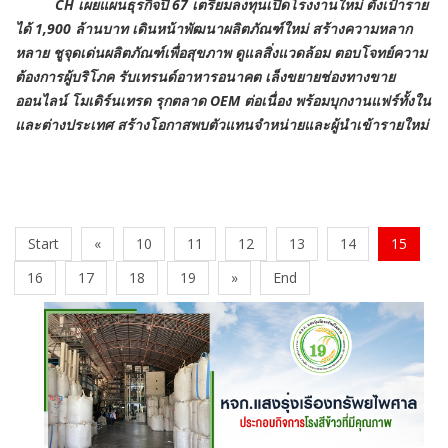
CH เผยแผนธุรกิจปี 67 เตรียมลงทุนเปิดโรงงานใหม่ ตั้งเป้าราย
ได้ 1,900 ล้านบาท เดินหน้าพัฒนาผลิตภัณฑ์ใหม่ สร้างความหลาก
หลาย ชูจุดเด่นผลิตภัณฑ์เพื่อสุขภาพ ดูแลสิ่งแวดล้อม ตอบโจทย์ความ
ต้องการผู้บริโภค รับเทรนด์อาหารอนาคต เล็งขยายช่องทางขาย
ออนไลน์ โมเดิร์นเทรด รุกตลาด OEM ต่อเนื่อง พร้อมบุกงานแฟร์ทั้งใน
และต่างประเทศ สร้างโอกาสพบตัวแทนจำหน่ายและผู้นำเข้ารายใหม่
Start
«
10
11
12
13
14
15
16
17
18
19
»
End