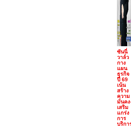
ซันนี่
วาล์ว
กาง
แผน
ธุรกิจ
ปี 69
เน้น
สร้าง
ความ
มั่นคง
เสริม
แกร่ง
การ
บริกา