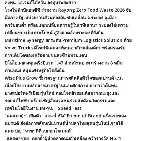
ลงทุน–เอเจนต์ไต้หวัน ลงทุนระยะยาว
โรงไฟฟ้าบีแอลซีพี ร่วมงาน Rayong Zero Food Waste 2026 จับ
มือภาครัฐ-หน่วยงานส่วนท้องถิ่น ขับเคลื่อน จ.ระยอง สู่เมือง
คาร์บอนต่ำ พร้อมแลกเปลี่ยนความรู้ในเวทีเสวนา ระยองไม่เทรวม
เปลี่ยนขยะเป็นประโยชน์ สู่สิ่งแวดล้อมระยองที่ยั่งยืน
Maritime Synergy ยกระดับ Premium Logistics Solution ด้วย
Volvo Trucks ดีไซน์พิเศษสะท้อนเอกลักษณ์องค์กร พร้อมรองรับ
การเติบโตของเครือข่ายขนส่งข้ามพรมแดน
บีโอไอเผยลงทุนครึ่งปีแรก 1.47 ล้านล้านบาท สร้างงาน 8 หมื่น
ตำแหน่ง หนุนเศรษฐกิจโตยั่งยืน
Wise Plus Grow ชี้มาตรฐานการผลิตคือหัวใจของแบรนด์ แนะ
เลือกโรงงานผลิตจากมาตรฐานและศักยภาพ มากกว่าต้นทุน
ยางสปอร์ตพรีเมียมรุ่นใหม่ ตอบโจทย์รถยนต์สมรรถนะสูงและ
รถยนต์ไฟฟ้า พร้อมเชิญสื่อมวลชนร่วมสัมผัสนวัตกรรมและ
เทคโนโลยีในงาน IMPACT Speed Fest
“คนแบกกุ้ง” เปิดตัว “เก่ง–น้ำปิง” Friend of Brand ครั้งแรกของ
แบรนด์ ส่งต่อภาพลักษณ์แบรนด์น้ำปลาไทยสู่คนรุ่นใหม่ ภายใต้
แคมเปญ “รสชาติที่แบกทุกโมเมนต์”
“แลคตาซอย” ตอกย้ำผู้นำตลาดนมถั่วเหลือง คว้ารางวัล No. 1