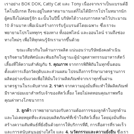
เราอย่าง BOK DOK, Catty Cat และ Tony เนื่องจากเราเป็นแบรนด์อี
โคโนมีเกรด ถึงจะอยู่ในตลาดมานานแต่ก็ไม่ได้มีการโปรโมทมากนัก
ผู้คนจึงไม่ค่อยรู้จัก ฉะนั้นในปีนี้ บริษัทได้วางงบการตลาดไว้ประมาณ
10 ล้านบาท เพื่อเน้นสร้างการรับรู้แบรนด์โดยเฉพาะ ซึ่งเราจะ
พยายามโปรโมททุกๆ ช่องทาง ทั้งออฟไลน์ และออนไลน์ รวมถึงช่อง
ทางใหม่ๆ เพื่อให้ทุกคนรู้จักเรามากขึ้นด้วย
ขณะเดียวกันในด้านการผลิต แน่นอนว่าบริษัทยังคงดำเนิน
ธุรกิจตามวิสัยทัศน์และพันธกิจในฐานะผู้นำอุตสาหกรรมอาหารสัตว์
เลี้ยงที่ให้ความสำคัญกับ
1. คุณภาพ
จากการพิถีพิถันในทุกขั้นตอน
ตั้งแต่การเลือกวัตถุดิบและส่วนผสม ไปจนถึงการรักษามาตรฐานการ
ผลิตอย่างเข้มงวดเพื่อให้มั่นใจว่าผลิตภัณฑ์จากเราทุกชิ้นผ่าน
มาตรฐานในระดับสากล
2. ราคา
จากความมุ่งมั่นที่จะทำให้ผลิตภัณฑ์
มีราคาย่อมเยาสำหรับเจ้าของสัตว์เลี้ยง โดยไม่ลดทอนคุณภาพหรือ
คุณค่าทางโภชนาการ
3. ลูกค้า
เราพยายามรองรับความต้องการของลูกค้าในทุกด้าน
และไม่เคยหยุดที่จะส่งมอบผลิตภัณฑ์ที่เข้าใจสัตว์เลี้ยง โดยมุ่งมั่นที่จะ
สร้างความสัมพันธ์ที่ยั่งยืนด้วยการให้บริการที่ดี, การสื่อสารที่รวดเร็ว
และการสนับสนุนอย่างใส่ใจ และ
4. นวัตกรรมและความยั่งยืน
ซึ่งเรา