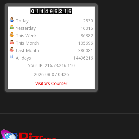
Today
2830
Yesterday
16015
This Week
86382
This Month
105696
Last Month
380081
All days
14496216
Your IP: 216.73.216.110
2026-08-07 04:26
Visitors Counter