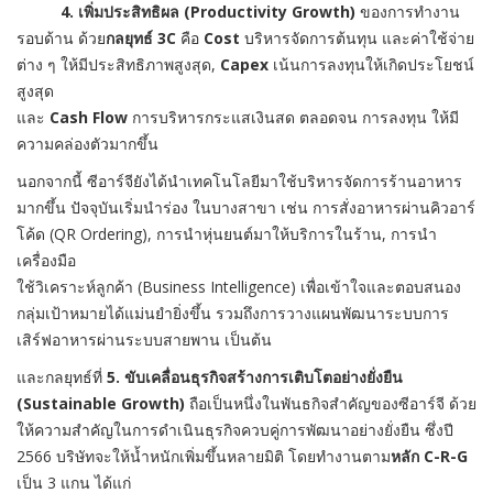
4. เพิ่มประสิทธิผล (Productivity Growth)
ของการทำงาน
รอบด้าน ด้วย
กลยุทธ์
3C
คือ
Cost
บริหารจัดการต้นทุน และค่าใช้จ่าย
ต่าง ๆ ให้มีประสิทธิภาพสูงสุด,
Capex
เน้นการลงทุนให้เกิดประโยชน์
สูงสุด
และ
Cash Flow
การบริหารกระแสเงินสด ตลอดจน การลงทุน ให้มี
ความคล่องตัวมากขึ้น
นอกจากนี้ ซีอาร์จียังได้นำเทคโนโลยีมาใช้บริหารจัดการร้านอาหาร
มากขึ้น ปัจจุบันเริ่มนำร่อง ในบางสาขา เช่น การสั่งอาหารผ่านคิวอาร์
โค้ด (QR Ordering), การนำหุ่นยนต์มาให้บริการในร้าน, การนำ
เครื่องมือ
ใช้วิเคราะห์ลูกค้า (Business Intelligence) เพื่อเข้าใจและตอบสนอง
กลุ่มเป้าหมายได้แม่นยำยิ่งขึ้น รวมถึงการวางแผนพัฒนาระบบการ
เสิร์ฟอาหารผ่านระบบสายพาน เป็นต้น
และกลยุทธ์ที่
5. ขับเคลื่อนธุรกิจสร้างการเติบโตอย่างยั่งยืน
(Sustainable Growth)
ถือเป็นหนึ่งในพันธกิจสำคัญของซีอาร์จี ด้วย
ให้ความสำคัญในการดำเนินธุรกิจควบคู่การพัฒนาอย่างยั่งยืน ซึ่งปี
2566 บริษัทจะให้น้ำหนักเพิ่มขึ้นหลายมิติ โดยทำงานตาม
หลัก
C-R-G
เป็น 3 แกน ได้แก่