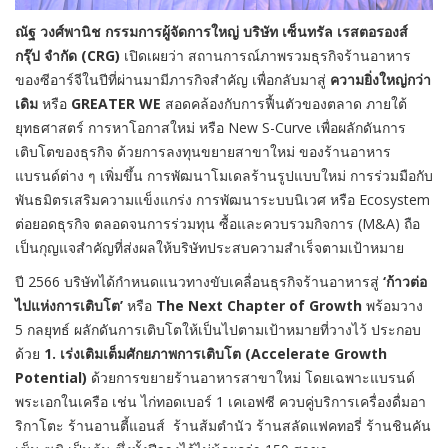
ณัฐ วงศ์พานิช กรรมการผู้จัดการใหญ่ บริษัท เซ็นทรัล เรสตอรองส์
กรุ๊ป จำกัด (
CRG)
เปิดเผยว่า สถานการณ์ภาพรวมธุรกิจร้านอาหาร
ของซีอาร์จีในปีที่ผ่านมามีภารกิจสำคัญ เพื่อกลับมาสู่
ความยิ่งใหญ่กว่า
เดิม
หรือ
GREATER WE
สอดคล้องกับการฟื้นตัวของตลาด ภายใต้
ยุทธศาสตร์ การหาโอกาสใหม่ หรือ New S-Curve เพื่อผลักดันการ
เติบโตของธุรกิจ ด้วยการลงทุนขยายสาขาใหม่ ของร้านอาหาร
แบรนด์ต่าง ๆ เพิ่มขึ้น การพัฒนาโมเดลร้านรูปแบบใหม่ การร่วมมือกับ
พันธมิตรเสริมความแข็งแกร่ง การพัฒนาระบบนิเวศ หรือ Ecosystem
ต่อยอดธุรกิจ ตลอดจนการร่วมทุน ซื้อและควบรวมกิจการ (M&A) ถือ
เป็นกุญแจสำคัญที่ส่งผลให้บริษัทประสบความสำเร็จตามเป้าหมาย
ปี 2566 บริษัทได้กำหนดแนวทางขับเคลื่อนธุรกิจร้านอาหารสู่
‘ก้าวต่อ
ไปแห่งการเติบโต’
หรือ
The Next Chapter of Growth
พร้อมวาง
5 กลยุทธ์ ผลักดันการเติบโตให้เป็นไปตามเป้าหมายที่วางไว้ ประกอบ
ด้วย
1. เร่งเติมเต็มศักยภาพการเติบโต (Accelerate Growth
Potential)
ด้วยการขยายร้านอาหารสาขาใหม่ โดยเฉพาะแบรนด์
พระเอกในเครือ เช่น ไก่ทอดเบอร์ 1 เคเอฟซี ควบคู่บริการเครื่องดื่มอา
ริกาโตะ ร้านอานตี้แอนส์ ร้านส้มตำนัว ร้านสลัดแฟคทอรี่ ร้านชินคัน