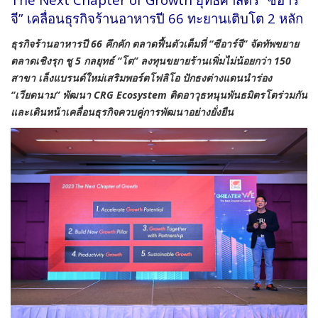
จี” เคลื่อนธุรกิจร้านอาหารปี 66 ทะยานเติบโต 2 หลัก
ธุรกิจร้านอาหารปี 66 คึกคัก ตลาดฟื้นตัวเต็มที่ “ซีอาร์จี” จัดทัพขยาย
ตลาดเชิงรุก ชู 5 กลยุทธ์ “โต” ลงทุนขยายร้านเพิ่มไม่น้อยกว่า 150
สาขา เล็งแบรนด์ใหม่เสริมพอร์ตโฟลิโอ ปักธงต่างแดนนำร่อง
“เวียดนาม” พัฒนา CRG Ecosystem ติดอาวุธหนุนพันธมิตรโตร่วมกัน
และเดินหน้าเคลื่อนธุรกิจควบคู่การพัฒนาอย่างยั่งยืน