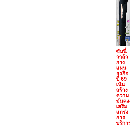
ซันนี่
วาล์ว
กาง
แผน
ธุรกิจ
ปี 69
เน้น
สร้าง
ความ
มั่นคง
เสริม
แกร่ง
การ
บริกา