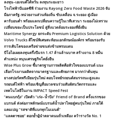
ลงทุน–เอเจนต์ไต้หวัน ลงทุนระยะยาว
โรงไฟฟ้าบีแอลซีพี ร่วมงาน Rayong Zero Food Waste 2026 จับ
มือภาครัฐ-หน่วยงานส่วนท้องถิ่น ขับเคลื่อน จ.ระยอง สู่เมือง
คาร์บอนต่ำ พร้อมแลกเปลี่ยนความรู้ในเวทีเสวนา ระยองไม่เทรวม
เปลี่ยนขยะเป็นประโยชน์ สู่สิ่งแวดล้อมระยองที่ยั่งยืน
Maritime Synergy ยกระดับ Premium Logistics Solution ด้วย
Volvo Trucks ดีไซน์พิเศษสะท้อนเอกลักษณ์องค์กร พร้อมรองรับ
การเติบโตของเครือข่ายขนส่งข้ามพรมแดน
บีโอไอเผยลงทุนครึ่งปีแรก 1.47 ล้านล้านบาท สร้างงาน 8 หมื่น
ตำแหน่ง หนุนเศรษฐกิจโตยั่งยืน
Wise Plus Grow ชี้มาตรฐานการผลิตคือหัวใจของแบรนด์ แนะ
เลือกโรงงานผลิตจากมาตรฐานและศักยภาพ มากกว่าต้นทุน
ยางสปอร์ตพรีเมียมรุ่นใหม่ ตอบโจทย์รถยนต์สมรรถนะสูงและ
รถยนต์ไฟฟ้า พร้อมเชิญสื่อมวลชนร่วมสัมผัสนวัตกรรมและ
เทคโนโลยีในงาน IMPACT Speed Fest
“คนแบกกุ้ง” เปิดตัว “เก่ง–น้ำปิง” Friend of Brand ครั้งแรกของ
แบรนด์ ส่งต่อภาพลักษณ์แบรนด์น้ำปลาไทยสู่คนรุ่นใหม่ ภายใต้
แคมเปญ “รสชาติที่แบกทุกโมเมนต์”
“แลคตาซอย” ตอกย้ำผู้นำตลาดนมถั่วเหลือง คว้ารางวัล No. 1