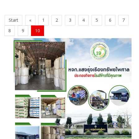
Start
«
1
2
3
4
5
6
7
8
9
10