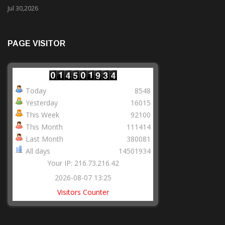
Jul 30,2026
PAGE VISITOR
Today
8548
Yesterday
16015
This Week
92100
This Month
111414
Last Month
380081
All days
14501934
Your IP: 216.73.216.42
2026-08-07 13:25
Visitors Counter