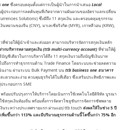
s one
ซึ่งครอบคลุมตั้งแต่การเป็นผู้นำในการนำเสนอ
Local
ยผู้ประกอบการลดต้นทุนที่เกิดจากความผันผวนของอัตราแลกเปลี่ยน
l Currencies Solutions) ซึ่งมีถึง 11 สกุลเงิน และครอบคลุมธุรกรรม
งินหยวนของจีน (CNY), มาเลเซียริงกิต (MYR), เกาหลีวอน (KRW),
ช่วยให้ผู้นำเข้าและส่งออก สามารถบริหารจัดการสกุลเงินหลัก
ฝากบริหารหลายสกุลเงิน (
ttb multi-currency account)
ที่ช่วยให้ผู้
บัญชีเดียวในการบริหารได้ถึง 11 สกุลเงินรวมถึงบัญชีเงินบาท
ลุมไปถึงการทำธุรกรรมด้าน Trade Finance โดยระบบจะช่วยลดความ
เนินงาน ผ่านระบบ Bulk Payment บน
ttb business one
ธนาคาร
ะดวกและง่าย ควบคุมธุรกิจได้ในที่เดียว ซึ่งเสริมประสิทธิภาพและ
บผู้ประกอบการ SME
พร้อมปรับปรุงการให้บริการโดยเน้นการใช้เทคโนโลยีดิจิทัล บูรณา
้สกุลเงินท้องถิ่น พร้อมทั้งการจัดหาโซลูชันการจัดการซัพพลาย
อนเงินระหว่างประเทศรายแรก ผ่านแอป ttb touch
ส่งผลให้ในช่วง 5 ปี
พิ่มขึ้นกว่า 113% และมีปริมาณธุรกรรมด้านนี้โตขึ้นกว่า 75% อีก