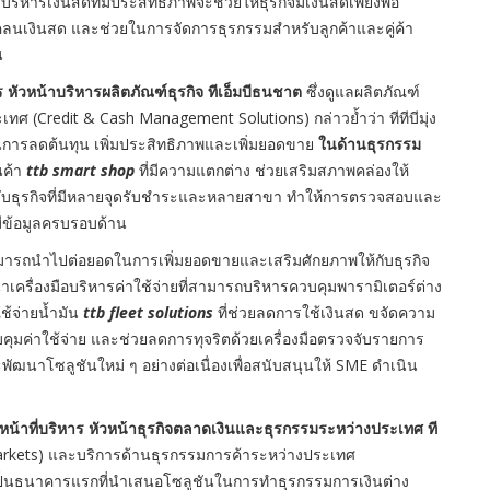
หารเงินสดที่มีประสิทธิภาพจะช่วยให้ธุรกิจมีเงินสดเพียงพอ
เงินสด และช่วยในการจัดการธุรกรรมสำหรับลูกค้าและคู่ค้า
น
หัวหน้าบริหารผลิตภัณฑ์ธุรกิจ ทีเอ็มบีธนชาต
ซึ่งดูแลผลิตภัณฑ์
 (Credit & Cash Management Solutions) กล่าวย้ำว่า ทีทีบีมุ่ง
ิจในการลดต้นทุน เพิ่มประสิทธิภาพและเพิ่มยอดขาย
ในด้านธุรกรรม
นค้า
ttb smart shop
ที่มีความแตกต่าง ช่วยเสริมสภาพคล่องให้
 รองรับธุรกิจที่มีหลายจุดรับชำระและหลายสาขา ทำให้การตรวจสอบและ
มีข้อมูลครบรอบด้าน
่สามารถนำไปต่อยอดในการเพิ่มยอดขายและเสริมศักยภาพให้กับธุรกิจ
าเครื่องมือบริหารค่าใช้จ่ายที่สามารถบริหารควบคุมพารามิเตอร์ต่าง
้จ่ายน้ำมัน
ttb fleet solutions
ที่ช่วยลดการใช้เงินสด ขจัดความ
คุมค่าใช้จ่าย และช่วยลดการทุจริตด้วยเครื่องมือตรวจจับรายการ
ัฒนาโซลูชันใหม่ ๆ อย่างต่อเนื่องเพื่อสนับสนุนให้ SME ดำเนิน
น้าที่บริหาร หัวหน้าธุรกิจตลาดเงินและธุรกรรมระหว่างประเทศ ที
 Markets) และบริการด้านธุรกรรมการค้าระหว่างประเทศ
ีบีเป็นธนาคารแรกที่นำเสนอโซลูชันในการทำธุรกรรมการเงินต่าง