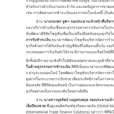
การสูญเสียเงิน และการผิดพลาดทางบัญชี ในส่วนของการบริ
สำหรับการดำเนินงานประจำวัน และลดปัญหาการขาดแคลน
เช่น การติดตามการชำระเงินและการส่งใบแจ้งหนี้ เป็นต้
ด้าน
นางกนกพร จูฑา รองประธานเจ้าหน้าที่บริหาร 
และบริการด้านสินเชื่อและธุรกรรมทางการเงินภายในประเทศ
มั่นพัฒนาดิจิทัลโซลูชันเพื่อเป็นเครื่องมือสนับสนุนธุรก
การรับชำระเงิน
ธนาคารพัฒนาโซลูชันบริหารจัดการร้า
ธุรกิจด้วยการได้รับเงินเข้าบัญชีทันทีไม่ต้องรอสิ้นวัน
กระทบยอดการรับเงินทำได้ง่าย มีรายงานแบบเรียลไทม์ที่
อีกทั้งยังมีรายงานเชิงลึกในมิติของยอดขายและลูกค้าที
ในด้านธุรกรรมการชำระเงิน
ทีทีบีเป็นธนาคารแรกที่พัฒน
ๆ ผ่านระบบออนไลน์ โดยพัฒนาโซลูชันบริหารจัดการค่าใช
ยุ่งยากในกระบวนการเบิกจ่าย เพิ่มประสิทธิภาพในการควบ
ต้องสงสัย ทีทีบียังคงเดินหน้าในการออกแบบนวัตกรรมและพ
ธุรกิจอย่างแข็งแรงและเติบโตอย่างยั่งยืน
ส่วน
นางสาวบุษรัตน์ เบญจรงคกุล รองประธานเจ้าห
เอ็มบีธนชาต
ซึ่งดูแลผลิตภัณฑ์ธุรกิจตลาดเงิน (Global
(International Trade Finance Solutions) กล่าวว่า ทีท