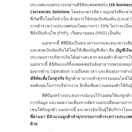
ประเทศแบบครบวงจรผ่านดิจิทัลแพลตฟอร์ม
ttb busines
Currencies Solutions
โดยธนาคารมีความมุ่งหวังที่จะช่ว
ที่เกิดขึ้นโดยไม่จำเป็น ด้วยการใช้สกุลเงินท้องถิ่น (Loca
การค้าระหว่างประเทศของไทยมากกว่า 50% ไม่ว่าจะเป็นเ
ฟิลิปปินส์เปโซ (PHP), เวียดนามดอง (VND) เป็นต้น
นอกจากนี้ ทีทีบียังเป็นธนาคารแรกและธนาคารเดียวที่
และสกุลเงินท้องถิ่นได้โดยใช้เพียงบัญชีเดียว คือ
บัญชีเงิน
ประกอบการบริหารเงินได้อย่างสะดวก คล่องตัว ด้วยการใช้
นอกจากนี้ ดิจิทัลแบงก์กิ้งแพลตฟอร์มยังสามารถครอบค
ยุ่งยากด้าน Operation รวมถึงลดเวลา และต้นทุนการดำ
ดิจิทัลเพื่อโลกธุรกิจ
ที่ลูกค้าสามารถทำธุรกรรมออนไลน์ได้ส
ลดต้นทุนในการบริหารงาน อีกทั้งเพิ่มความคล่องตัวให้กั
ทีทีบีมุ่งสร้างประสบการณ์แบบไร้รอยต่อให้แก่ลูกค้า 
การข้อมูล และลดความเสี่ยงจากอัตราแลกเปลี่ยนผ่านการใช
เชนให้กับลูกค้า นอกจากนี้ ธนาคารยังเป็นผู้ให้บริการโ
ที่ผ่านมา มีจำนวนลูกค้าทำธุรกรรมการค้าระหว่างประเทศเ
ด้วย