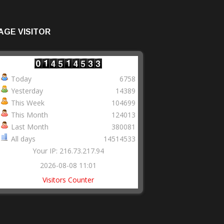
AGE VISITOR
Today
6758
Yesterday
14389
This Week
104699
This Month
124013
Last Month
380081
All days
14514533
Your IP: 216.73.217.94
2026-08-08 11:01
Visitors Counter