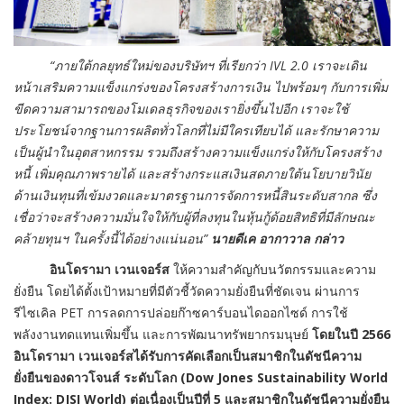
“ภายใต้กลยุทธ์ใหม่ของบริษัทฯ ที่เรียกว่า IVL 2.0 เราจะเดิน
หน้าเสริมความแข็งแกร่งของโครงสร้างการเงิน ไปพร้อมๆ กับการเพิ่ม
ขีดความสามารถของโมเดลธุรกิจของเรายิ่งขึ้นไปอีก เราจะใช้
ประโยชน์จากฐานการผลิตทั่วโลกที่ไม่มีใครเทียบได้ และรักษาความ
เป็นผู้นำในอุตสาหกรรม รวมถึงสร้างความแข็งแกร่งให้กับโครงสร้าง
หนี้ เพิ่มคุณภาพรายได้ และสร้างกระแสเงินสดภายใต้นโยบายวินัย
ด้านเงินทุนที่เข้มงวดและมาตรฐานการจัดการหนี้สินระดับสากล ซึ่ง
เชื่อว่าจะสร้างความมั่นใจให้กับผู้ที่ลงทุนในหุ้นกู้ด้อยสิทธิที่มีลักษณะ
คล้ายทุนฯ ในครั้งนี้ได้อย่างแน่นอน”
นายดีเค อากาวาล กล่าว
อินโดรามา เวนเจอร์ส
ให้ความสำคัญกับนวัตกรรมและความ
ยั่งยืน โดยได้ตั้งเป้าหมายที่มีตัวชี้วัดความยั่งยืนที่ชัดเจน ผ่านการ
รีไซเคิล PET การลดการปล่อยก๊าซคาร์บอนไดออกไซด์ การใช้
พลังงานทดแทนเพิ่มขึ้น และการพัฒนาทรัพยากรมนุษย์
โดยในปี 2566
อินโดรามา เวนเจอร์สได้รับการคัดเลือกเป็นสมาชิกในดัชนีความ
ยั่งยืนของดาวโจนส์ ระดับโลก (Dow Jones Sustainability World
Index: DJSI World) ต่อเนื่องเป็นปีที่ 5 และสมาชิกในดัชนีความยั่งยืน