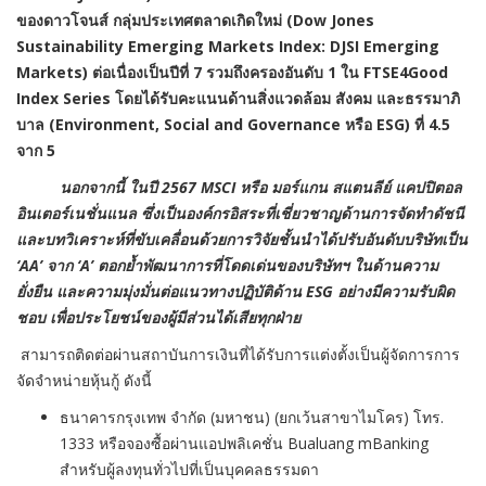
ของดาวโจนส์ กลุ่มประเทศตลาดเกิดใหม่ (Dow Jones
Sustainability Emerging Markets Index: DJSI Emerging
Markets) ต่อเนื่องเป็นปีที่ 7 รวมถึงครองอันดับ 1 ใน FTSE4Good
Index Series โดยได้รับคะแนนด้านสิ่งแวดล้อม สังคม และธรรมาภิ
บาล (Environment, Social and Governance หรือ ESG) ที่ 4.5
จาก 5
นอกจากนี้ ในปี 2567 MSCI หรือ มอร์แกน สแตนลีย์ แคปปิตอล
อินเตอร์เนชั่นแนล ซึ่งเป็นองค์กรอิสระที่เชี่ยวชาญด้านการจัดทำดัชนี
และบทวิเคราะห์ที่ขับเคลื่อนด้วยการวิจัยชั้นนำได้ปรับอันดับบริษัทเป็น
‘AA’ จาก ‘A’ ตอกย้ำพัฒนาการที่โดดเด่นของบริษัทฯ ในด้านความ
ยั่งยืน และความมุ่งมั่นต่อแนวทางปฏิบัติด้าน ESG อย่างมีความรับผิด
ชอบ เพื่อประโยชน์ของผู้มีส่วนได้เสียทุกฝ่าย
สามารถติดต่อผ่านสถาบันการเงินที่ได้รับการแต่งตั้งเป็นผู้จัดการการ
จัดจำหน่ายหุ้นกู้ ดังนี้
ธนาคารกรุงเทพ จำกัด (มหาชน) (ยกเว้นสาขาไมโคร) โทร.
1333 หรือจองซื้อผ่านแอปพลิเคชั่น Bualuang mBanking
สำหรับผู้ลงทุนทั่วไปที่เป็นบุคคลธรรมดา