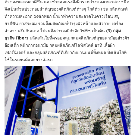
ตัวของของเหลวดีขึ้น และช่วยลดแรงตึงผิวระหว่างของเหลวสองชนิด
จึงเป็นส่วนประกอบสำคัญของผลิตภัณฑ์ต่างๆ ใกล้ตัว เช่น ผลิตภัณฑ์
ทำความสะอาด ผงซักฟอก น้ำยาทำความสะอาดในครัวเรือน สบู่
ยาสีฟัน ยาสระผม รวมถึงผลิตภัณฑ์บำรุงผิวหน้าและผิวกาย เครื่อง
สำอาง ครีมกันแดด ไปจนถึงสารเคมีกำจัดวัชพืช เป็นต้น
(3) กลุ่ม
ธุรกิจ Fibers
ผลิตเส้นใยที่ครอบคลุมกลุ่มผลิตภัณฑ์สุขอนามัยอย่างผ้า
อ้อมเด็ก หน้ากากอนามัย กลุ่มผลิตภัณฑ์ไลฟ์สไตล์ อาทิ เสื้อผ้า
เฟอร์นิเจอร์ และกลุ่มผลิตภัณฑ์ที่เกี่ยวกับยานยนต์ทั้งหมด ทั้งเส้นใยที่
ใช้ในรถยนต์และยางล้อรถ