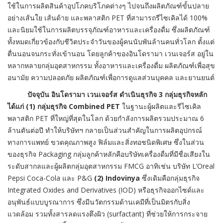
ใช้ในการผลิตสินค้าอุปโภคบริโภคต่างๆ ไปจนถึงผลิตภัณฑ์ขั้นปลาย
อย่างเส้นใย เส้นด้าย และพลาสติก PET ที่สามารถรีไซเคิลได้ 100%
และนิยมใช้ในการผลิตบรรจุภัณฑ์อาหารและเครื่องดื่ม ซึ่งผลิตภัณฑ์
ทั้งหมดเกี่ยวข้องกับชีวิตประจำวันของผู้คนนับพันล้านคนทั่วโลก ตั้งแต่
ตื่นนอนจนกระทั่งเข้านอน โดยลูกค้าของอินโดรามา เวนเจอร์ส อยู่ใน
หลากหลายกลุ่มอุตสาหกรรม ทั้งอาหารและเครื่องดื่ม ผลิตภัณฑ์เพื่อสุข
อนามัย ความปลอดภัย ผลิตภัณฑ์เพื่อการดูแลส่วนบุคคล และยานยนต์
ปัจจุบัน อินโดรามา เวนเจอร์ส ดำเนินธุรกิจ 3 กลุ่มธุรกิจหลัก
ได้แก่ (1) กลุ่มธุรกิจ Combined PET
ในฐานะผู้ผลิตและรีไซเคิล
พลาสติก PET ที่ใหญ่ที่สุดในโลก ด้วยกำลังการผลิตรวมประมาณ 6
ล้านตันต่อปี ทำให้บริษัทฯ กลายเป็นส่วนสำคัญในการผลิตอุปกรณ์
ทางการแพทย์ ขวดคุณภาพสูง ฟิล์มและสิ่งทอชนิดพิเศษ ซึ่งในส่วน
ของธุรกิจ Packaging กลุ่มลูกค้าหลักคือบริษัทเครื่องดื่มที่มีชื่อเสียงใน
ระดับสากลและผู้ผลิตกลุ่มอุตสาหกรรม FMCG อาทิเช่น บริษัท L’Oreal
Pepsi Coca-Cola และ P&G
(2) Indovinya
ซึ่งเดิมคือกลุ่มธุรกิจ
Integrated Oxides and Derivatives (IOD) หรือธุรกิจออกไซด์และ
อนุพันธ์แบบบูรณาการ ซึ่งมีนวัตกรรมด้านเคมีที่เป็นมิตรกับสิ่ง
แวดล้อม รวมทั้งสารลดแรงตึงผิว (surfactant) ที่ช่วยให้การกระจาย