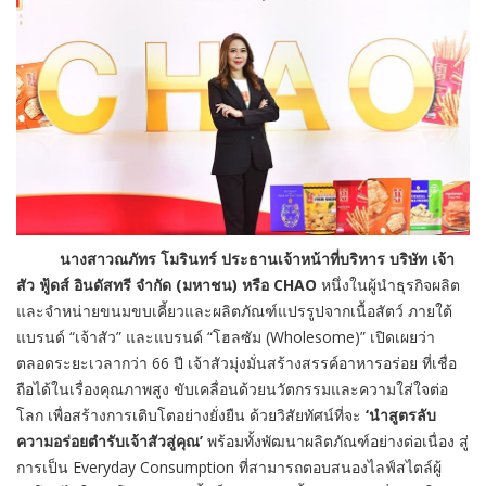
นางสาวณภัทร โมรินทร์ ประธานเจ้าหน้าที่บริหาร บริษัท เจ้า
สัว ฟู้ดส์ อินดัสทรี จำกัด (มหาชน) หรือ
CHAO
หนึ่งในผู้นำธุรกิจผลิต
และจำหน่ายขนมขบเคี้ยวและผลิตภัณฑ์แปรรูปจากเนื้อสัตว์ ภายใต้
แบรนด์ “เจ้าสัว” และแบรนด์ “โฮลซัม (Wholesome)” เปิดเผยว่า
ตลอดระยะเวลากว่า 66 ปี เจ้าสัวมุ่งมั่นสร้างสรรค์อาหารอร่อย ที่เชื่อ
ถือได้ในเรื่องคุณภาพสูง ขับเคลื่อนด้วยนวัตกรรมและความใส่ใจต่อ
โลก เพื่อสร้างการเติบโตอย่างยั่งยืน ด้วยวิสัยทัศน์ที่จะ
‘นำสูตรลับ
ความอร่อยตำรับเจ้าสัวสู่คุณ’
พร้อมทั้งพัฒนาผลิตภัณฑ์อย่างต่อเนื่อง สู่
การเป็น Everyday Consumption ที่สามารถตอบสนองไลฟ์สไตล์ผู้