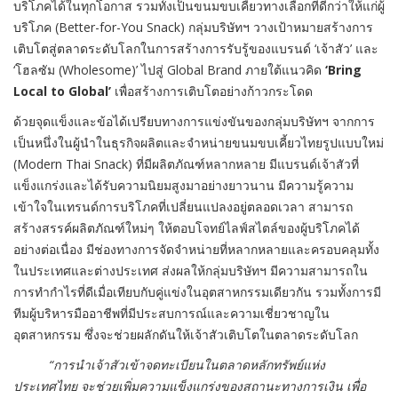
บริโภคได้ในทุกโอกาส รวมทั้งเป็นขนมขบเคี้ยวทางเลือกที่ดีกว่าให้แก่ผู้
บริโภค (Better-for-You Snack) กลุ่มบริษัทฯ วางเป้าหมายสร้างการ
เติบโตสู่ตลาดระดับโลกในการสร้างการรับรู้ของแบรนด์ ‘เจ้าสัว’ และ
‘โฮลซัม (Wholesome)’ ไปสู่ Global Brand ภายใต้แนวคิด
‘Bring
Local to Global’
เพื่อสร้างการเติบโตอย่างก้าวกระโดด
ด้วยจุดแข็งและข้อได้เปรียบทางการแข่งขันของกลุ่มบริษัทฯ จากการ
เป็นหนึ่งในผู้นำในธุรกิจผลิตและจำหน่ายขนมขบเคี้ยวไทยรูปแบบใหม่
(Modern Thai Snack) ที่มีผลิตภัณฑ์หลากหลาย มีแบรนด์เจ้าสัวที่
แข็งแกร่งและได้รับความนิยมสูงมาอย่างยาวนาน มีความรู้ความ
เข้าใจในเทรนด์การบริโภคที่เปลี่ยนแปลงอยู่ตลอดเวลา สามารถ
สร้างสรรค์ผลิตภัณฑ์ใหม่ๆ ให้ตอบโจทย์ไลฟ์สไตล์ของผู้บริโภคได้
อย่างต่อเนื่อง มีช่องทางการจัดจำหน่ายที่หลากหลายและครอบคลุมทั้ง
ในประเทศและต่างประเทศ ส่งผลให้กลุ่มบริษัทฯ มีความสามารถใน
การทำกำไรที่ดีเมื่อเทียบกับคู่แข่งในอุตสาหกรรมเดียวกัน รวมทั้งการมี
ทีมผู้บริหารมืออาชีพที่มีประสบการณ์และความเชี่ยวชาญใน
อุตสาหกรรม ซึ่งจะช่วยผลักดันให้เจ้าสัวเติบโตในตลาดระดับโลก
“การนำเจ้าสัวเข้าจดทะเบียนในตลาดหลักทรัพย์แห่ง
ประเทศไทย จะช่วยเพิ่มความแข็งแกร่งของสถานะทางการเงิน เพื่อ