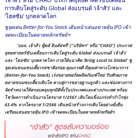
การเติบโตสู่ระดับ Global ส่งแบรนด์ ‘เจ้าสัว’ และ
‘โฮลซัม’ บุกตลาดโลก
ชูจุดเด่น Better-for-You Snack เดินหน้าเสนอขายหุ้น IPO เข้า
จดทะเบียนในตลาดหลักทรัพย์ฯ
‘บมจ. เจ้าสัว ฟู้ดส์ อินดัสทรี’ (“บริษัทฯ” หรือ “CHAO”) ประกาศ
ยุทธศาสตร์ขับเคลื่อนการเติบโตสู่ระดับ Global ส่งแบรนด์ ‘เจ้าสัว’
และ ‘โฮลซัม’ บุกตลาดโลก ภายใต้แนวคิด ‘Bring Local to Global’ ชู
จุดเด่นขนมขบเคี้ยวรสชาติอร่อย คุณภาพดี มีคุณค่าทางโภชนาการ
(Better-for-You Snack) เร่งขยายพอร์ตผลิตภัณฑ์ใหม่ รับศักยภาพ
ตลาดขนมขบเคี้ยวเติบโต ควบคู่การขยายฐานลูกค้า และช่องทางการ
จัดจำหน่ายให้ครอบคลุมทุกมิติทั้งในประเทศและต่างประเทศ พร้อม
โชว์ผลการดำเนินงานไตรมาส 1/2567 เติบโตแข็งแกร่งทำกำไรพุ่ง
43.4% จากไตรมาส 1/2566 เดินหน้าสร้างการเติบโตอย่างยั่งยืน
เตรียมเสนอขายหุ้น IPO เข้าจดทะเบียนในตลาดหลักทรัพย์ฯ