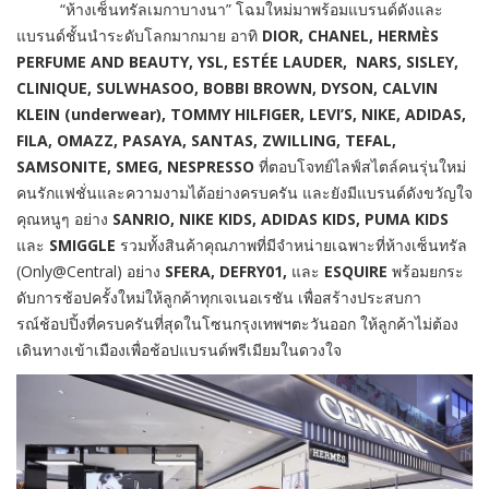
“ห้างเซ็นทรัลเมกาบางนา” โฉมใหม่มาพร้อมแบรนด์ดังและ
แบรนด์ชั้นนำระดับโลกมากมาย อาทิ
DIOR, CHANEL, HERMÈS
PERFUME AND BEAUTY, YSL, ESTÉE LAUDER, NARS, SISLEY,
CLINIQUE, SULWHASOO, BOBBI BROWN, DYSON, CALVIN
KLEIN (underwear), TOMMY HILFIGER, LEVI’S, NIKE, ADIDAS,
FILA, OMAZZ, PASAYA, SANTAS,
ZWILLING, TEFAL,
SAMSONITE, SMEG, NESPRESSO
ที่ตอบโจทย์ไลฟ์สไตล์คนรุ่นใหม่
คนรักแฟชั่นและความงามได้อย่างครบครัน และยังมีแบรนด์ดังขวัญใจ
คุณหนูๆ อย่าง
SANRIO, NIKE KIDS, ADIDAS KIDS, PUMA KIDS
และ
SMIGGLE
รวมทั้งสินค้าคุณภาพที่มีจำหน่ายเฉพาะที่ห้างเซ็นทรัล
(Only@Central) อย่าง
SFERA, DEFRY01,
และ
ESQUIRE
พร้อมยกระ
ดับการช้อปครั้งใหม่ให้ลูกค้าทุกเจเนอเรชัน เพื่อสร้างประสบกา
รณ์ช้อปปิ้งที่ครบครันที่สุดในโซนกรุงเทพฯตะวันออก ให้ลูกค้าไม่ต้อง
เดินทางเข้าเมืองเพื่อช้อปแบรนด์พรีเมียมในดวงใจ