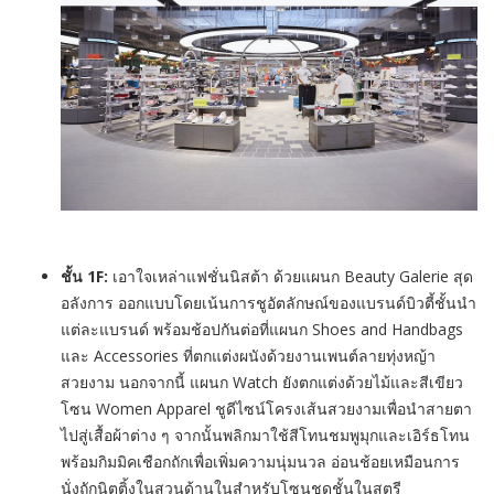
ชั้น
1
F:
เอาใจเหล่าแฟชั่นนิสต้า ด้วยแผนก Beauty Galerie สุด
อลังการ ออกแบบโดยเน้นการชูอัตลักษณ์ของแบรนด์บิวตี้ชั้นนำ
แต่ละแบรนด์ พร้อมช้อปกันต่อที่แผนก Shoes and Handbags
และ Accessories ที่ตกแต่งผนังด้วยงานเพนต์ลายทุ่งหญ้า
สวยงาม นอกจากนี้ แผนก Watch ยังตกแต่งด้วยไม้และสีเขียว
โซน Women Apparel ชูดีไซน์โครงเส้นสวยงามเพื่อนำสายตา
ไปสู่เสื้อผ้าต่าง ๆ จากนั้นพลิกมาใช้สีโทนชมพูมุกและเอิร์ธโทน
พร้อมกิมมิคเชือกถักเพื่อเพิ่มความนุ่มนวล อ่อนช้อยเหมือนการ
นั่งถักนิตติ้งในสวนด้านในสำหรับโซนชุดชั้นในสตรี