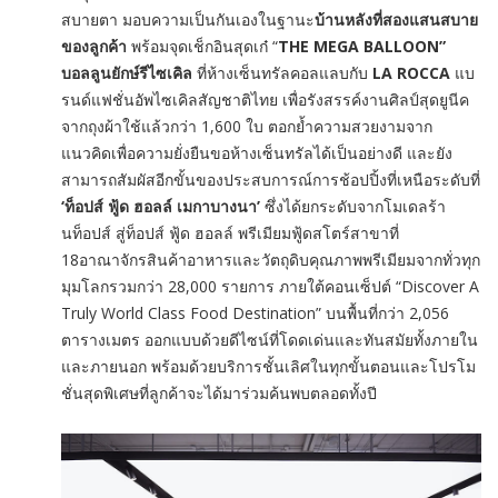
สบายตา มอบความเป็นกันเองในฐานะ
บ้านหลังที่สองแสนสบาย
ของลูกค้า
พร้อมจุดเช็กอินสุดเก๋ “
THE MEGA BALLOON”
บอลลูนยักษ์รีไซเคิล
ที่ห้างเซ็นทรัลคอลแลบกับ
LA ROCCA
แบ
รนด์แฟชั่นอัพไซเคิลสัญชาติไทย เพื่อรังสรรค์งานศิลป์สุดยูนีค
จากถุงผ้าใช้แล้วกว่า 1,600 ใบ ตอกย้ำความสวยงามจาก
แนวคิดเพื่อความยั่งยืนขอห้างเซ็นทรัลได้เป็นอย่างดี และยัง
สามารถสัมผัสอีกขั้นของประสบการณ์การช้อปปิ้งที่เหนือระดับที่
‘ท็อปส์ ฟู้ด ฮอลล์ เมกาบางนา’
ซึ่งได้ยกระดับจากโมเดลร้า
นท็อปส์ สู่ท็อปส์ ฟู้ด ฮอลล์ พรีเมียมฟู้ดสโตร์สาขาที่
18อาณาจักรสินค้าอาหารและวัตถุดิบคุณภาพพรีเมียมจากทั่วทุก
มุมโลกรวมกว่า 28,000 รายการ ภายใต้คอนเซ็ปต์ “Discover A
Truly World Class Food Destination” บนพื้นที่กว่า 2,056
ตารางเมตร ออกแบบด้วยดีไซน์ที่โดดเด่นและทันสมัยทั้งภายใน
และภายนอก พร้อมด้วยบริการชั้นเลิศในทุกขั้นตอนและโปรโม
ชั่นสุดพิเศษที่ลูกค้าจะได้มาร่วมค้นพบตลอดทั้งปี