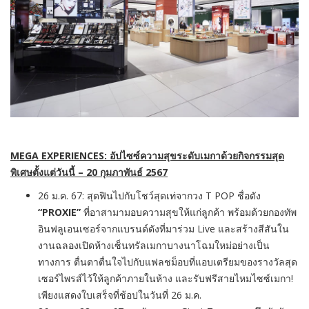
MEGA EXPERIENCES: อัป
ไซซ์
ความสุขระดับเมกาด้วยกิจกรรมสุด
พิเศษ
ตั้งแต่วันนี้ – 20 กุมภาพันธ์ 2567
26 ม.ค. 67: สุดฟินไปกับโชว์สุดเท่จากวง T POP ชื่อดัง
“PROXIE”
ที่อาสามามอบความสุขให้แก่ลูกค้า พร้อมด้วยกองทัพ
อินฟลูเอนเซอร์จากแบรนด์ดังที่มาร่วม Live และสร้างสีสันใน
งานฉลองเปิดห้างเซ็นทรัลเมกาบางนาโฉมใหม่อย่างเป็น
ทางการ ตื่นตาตื่นใจไปกับแฟลชม็อบที่แอบเตรียมของรางวัลสุด
เซอร์ไพรส์ไว้ให้ลูกค้าภายในห้าง และรับฟรีสายไหมไซซ์เมกา!
เพียงแสดงใบเสร็จที่ช้อปในวันที่ 26 ม.ค.