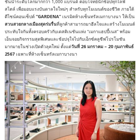
ชั้นนำระดับโลกมากกว่า 1,000 แบรนด์ ตอบโจทย์นักช้อปทุกไลฟ์
สไตล์ เพื่อมอบแรงบันดาลใจใหม่ๆ สำหรับทุกโมเมนต์ของชีวิต ภายใต้
ดีไซน์คอนเซ็ปต์
“
GARDENA
”
เนรมิตห้างเซ็นทรัลเมกาบางนา ให้เป็น
สวนสวยกลางเมืองสุดร่มรื่น
ที่ลูกค้าสามารถมาฮีลใจและสร้างโมเมนต์
ประทับใจกันทั้งครอบครัวกับเดสติเนชันแห่ง “เมกาแฮปปี้เนส” พร้อม
เอ็นจอยกิจกรรมสุดพิเศษและช้อปจุใจไปกับเอ็กซ์คลูซีฟโปรโมชัน
มากมายในช่วงเปิดตัวลุคใหม่ ตั้งแต่
วันที่
26 มกราคม – 20 กุมภาพันธ์
2567
เฉพาะที่ห้างเซ็นทรัลเมกาบางนา