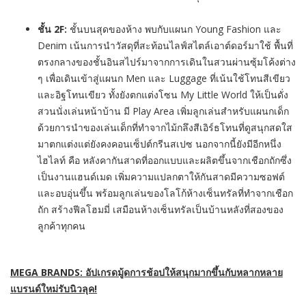
ชั้น
2
F:
ชั้นบนสุดของห้าง พบกับแผนก Young Fashion และ
Denim เน้นการนำวัสดุที่สะท้อนไลฟ์สไตล์เอาต์ดอร์มาใช้ พื้นที่
ตรงกลางของชั้นอินสไปร์มาจากการเดินในสวนผ่านซุ้มโค้งต่าง
ๆ เพื่อเดินเข้าสู่แผนก Men และ Luggage ที่เน้นใช้โทนสีเขียว
และอิฐโทนเขียว ทั้งยังตกแต่งโซน My Little World ให้เป็นดั่ง
สวนนั่งเล่นหน้าบ้าน มี Play Area เพิ่มลูกเล่นสำหรับแผนกเด็ก
ด้วยการนำของเล่นเด็กที่ทำจากไม้กลึงสีเอิร์ธโทนที่ดูสนุกสดใส
มาตกแต่งแต่ยังคงคอนเซ็ปต์กรีนสเปซ นอกจากนี้ยังมีอีกหนึ่ง
ไฮไลท์ คือ หลังคากันสาดที่ออกแบบและผลิตขึ้นจากเชือกถักซึ่ง
เป็นงานแฮนด์เมด เพิ่มความแปลกตาให้กันสาดมีความซอฟต์
และอบอุ่นขึ้น พร้อมลูกเล่นของโลโก้ห้างเซ็นทรัลที่ทำจากเชือก
ถัก สร้างฟีลโฮมมี่ เสมือนห้างเซ็นทรัลเป็นบ้านหลังที่สองของ
ลูกค้าทุกคน
MEGA BRANDS: อัปเกรดมู้ดการช้อปให้สนุกมากขึ้นกับหลากหลาย
แบรนด์ใหม่รับนิวลุค!