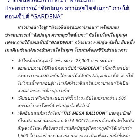
ประสบการณ์ “ช้อปสนุก ความสุขไซซ์เมกา” ภายใต้
คอนเซ็ปต์ “GARDENA”
ชาวบางนาใจฟู
! “ห้างเซ็นทรัลเมกาบางนา” พร้อมมอบ
ประสบการณ์
“ช้อปสนุก ความสุขไซซ์เมกา”
กับโฉมใหม่ในลุคสุด
เฟรช ภายใต้คอนเซ็ปต์ “
GARDENA”
กว้างขวาง-อบอุ่น-ร่มรื่น
ยืนหนึ่ง
เดสติเนชันแห่งแรงบันดาลใจในทุกๆ โมเมนต์ของชีวิตย่านบางนา
อัปไซซ์สเปซสุดกว้างขวางกว่า 23,000 ตารางเมตร
ออกแบบภายใต้ดีไซน์คอนเซ็ปต์
“
GARDENA”
เพิ่มกรีนสเปซ
เน้นการตกแต่งด้วยต้นไม้ดอกไม้สลับกับวัสดุตกแต่งที่ทำจากไม้
ในโทนน้ำตาลอบอุ่น เนรมิตห้างเซ็นทรัลเมกาบางนาให้เป็น
สวนสวยกลางเมืองสุดร่มรื่น
เพิ่มแบรนด์ใหม่และแบรนด์ชั้นนำระดับโลกมากกว่า 1,000
แบรนด์ ตอบโจทย์นักช้อปทุกไลฟ์สไตล์
เช็คอินแลนด์มาร์กใหม่
“
THE MEGA BALLOON”
บอลลูนยักษ์
รีไซเคิล ผลงานคอลแลบกับ LA ROCCA แบรนด์แฟชั่นอัพไซเคิล
สัญชาติไทย เพื่อรังสรรค์งานศิลป์สุดยูนีคจากถุงผ้าใช้แล้วกว่า
1,600 ใบ ตอกย้ำความสวยงามจากแนวคิดเพื่อความยั่งยืนขอ