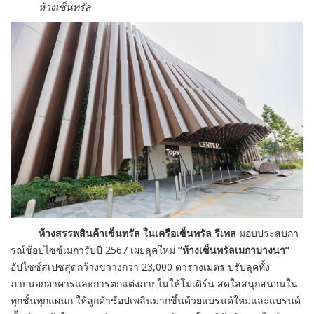
ห้างเซ็นทรัล
ห้างสรรพสินค้าเซ็นทรัล ในเครือเซ็นทรัล รีเทล
มอบประสบกา
รณ์ช้อปไซซ์เมการับปี 2567 เผยลุคใหม่
“ห้างเซ็นทรัลเมกาบางนา”
อัปไซซ์สเปซสุดกว้างขวางกว่า 23,000 ตารางเมตร ปรับลุคทั้ง
ภายนอกอาคารและการตกแต่งภายในให้โมเดิร์น สดใสสนุกสนานใน
ทุกชั้นทุกแผนก ให้ลูกค้าช้อปเพลินมากขึ้นด้วยแบรนด์ใหม่และแบรนด์