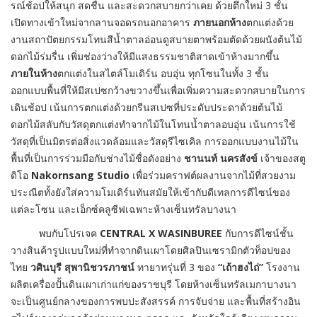
รณ์ช้อปให้สนุก สดชื่น และสะดวกสบายกว่าเคย ด้วยตึกใหม่ 3 ชั้น
เปิดทางเข้าใหม่จากลานจอดรถนอกอาคาร
ภายนอกห้าง
ตกแต่งด้วย
งานสถาปัตยกรรมโทนสีน้ำตาลอ่อนดูสบายตาพร้อมตัดด้วยผนังต้นไม้
ดอกไม้ร่มรื่น เพิ่มช่องว่างให้มีแสงธรรมชาติสาดเข้าห้างมากขึ้น
ภายในห้าง
ตกแต่งในสไตล์โมเดิร์น อบอุ่น ทุกโซนในทั้ง 3 ชั้น
ออกแบบพื้นที่ให้มีสเปซกว้างขวางขึ้นเพื่อเพิ่มความสะดวกสบายในการ
เดินช้อป เน้นการตกแต่งด้วยกรีนสเปซที่ประดับประดาด้วยต้นไม้
ดอกไม้สลับกับวัสดุตกแต่งทำจากไม้ในโทนน้ำตาลอบอุ่น เน้นการใช้
วัสดุที่เป็นมิตรต่อสิ่งแวดล้อมและวัสดุรีไซเคิล การออกแบบงานไม้ใน
พื้นที่เป็นการร่วมมือกับช่างไม้ชื่อดังอย่าง
ชานนท์ นครสังข์
เจ้าของสตู
ดิโอ
Nakornsang Studio
เพื่อร่วมคราฟต์ผลงานจากไม้ที่สวยงาม
ประณีตทั้งยังใส่ความโมเดิร์นทันสมัยให้เข้ากับดีเทลการดีไซน์ของ
แต่ละโซน และเอ็กซ์คลูซีฟเฉพาะห้างเซ็นทรัลบางนา
พบกับโปรเจค
CENTRAL X WASINBUREE
กับการดีไซน์ชั้น
วางสินค้ารูปแบบใหม่ที่ทำจากดินเผาโดยศิลปินเซรามิกตัวท็อปของ
ไทย
วศินบุรี สุพานิชวรภาชน์
ทายาทรุ่นที่ 3 ของ
“เถ้าฮงไถ่”
โรงงาน
ผลิตเครื่องปั้นดินเผาเก่าแก่ของราชบุรี โดยห้างเซ็นทรัลเมกาบางนา
จะเป็นศูนย์กลางของการพบปะสังสรรค์ การจับจ่าย และพื้นที่สร้างอิน