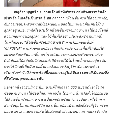
ณัฐธีรา บุญศรี ประธานเจ้าหน้าที่บริหาร กลุ่มห้างสรรพสินค้า
เซ็นทรัล ในเครือเซ็นทรัล รีเทล
กล่าวว่า
“ห้างเซ็นทรัลให้ความสำคัญ
กับการมอบประสบการณ์ที่ยอดเยี่ยม แปลกใหม่และน่าตื่นเต้นให้กับ
ลูกค้าอยู่เสมอ เราตั้งใจปรับโฉมห้างเซ็นทรัลเมกาบางนาให้ตอบโจทย์
ความต้องการของลูกค้า และใช้พื้นที่ได้อย่างมีประสิทธิภาพมากขึ้น
โฉมใหม่ของ
“ห้างเซ็นทรัลเมกาบางนา”
มาพร้อมคอนเซ็ปต์
“GARDENA” สวนสวยกลางเมือง เพิ่มกรีนสเปซ ขยายพื้นที่ให้ช้อปได้
อย่างเพลิดเพลินมากขึ้น ทุกโซนเน้นการตกแต่งประดับประดาด้วย
ต้นไม้ดอกไม้สลับกับวัสดุตกแต่งที่ทำจากไม้ในโทนน้ำตาลอบอุ่น เน้น
การใช้วัสดุที่เป็นมิตรต่อสิ่งแวดล้อมและวัสดุรีไซเคิล เพราะห้าง
เซ็นทรัลเข้าใจดีว่า
การช้อปปิ้งและการอยู่ใกล้ชิดธรรมชาติเป็นสองสิ่ง
ที่ฮีลใจคนทุกเจนเนอเรชัน
นอกจากนี้ เรายังมีการเพิ่มแบรนด์ใหม่กว่า 1,000 แบรนด์ เอาใจนัก
ช้อปย่านบางนาให้
ช้อปให้สนุกมากขึ้น โดยห้างเซ็นทรัลตั้งใจออกแบบ
ให้ห้างเซ็นทรัลเมกาบางนาเป็นเดสติเนชันแห่งแรงบันดาลใจใหม่ ๆ
สำหรับทุกโมเมนต์ของชีวิต และเป็นเสมือนบ้านหลังที่สองที่รู้ใจ พร้อม
มอบช่วงเวลาแห่งความสุขให้กลุ่มลูกค้าย่านบางนา-ตราด
และจังหวัด