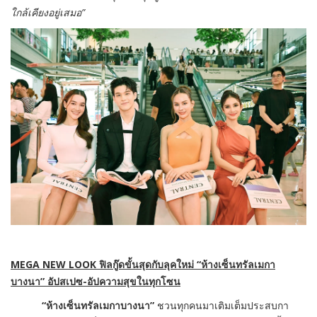
ใกล้เคียงอยู่เสมอ”
MEGA NEW LOOK
ฟิลกู๊ดขั้นสุดกับลุคใหม่
“ห้างเซ็นทรัลเมกา
บางนา”
อัปสเปซ
-อัปความสุขในทุกโซน
“ห้างเซ็นทรัลเมกาบางนา”
ชวนทุกคนมาเติมเต็มประสบกา