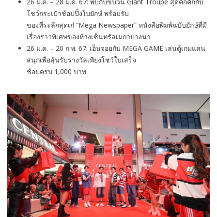
26 ม.ค. – 28 ม.ค. 67: พบกับขบวน Giant Troupe สุดคึกคักกับ
โชว์กระเป๋าช้อปปิ้งใบยักษ์ พร้อมรับ
ของที่ระลึกสุดเก๋ “Mega Newspaper” หนังสือพิมพ์ฉบับยักษ์ที่มี
เรื่องราวพิเศษของห้างเซ็นทรัลเมกาบางนา
26 ม.ค. – 20 ก.พ. 67: เอ็นจอยกับ MEGA GAME เล่นตู้เกมแสน
สนุกเพื่อลุ้นรับรางวัลเพียงโชว์ใบเสร็จ
ช้อปครบ 1,000 บาท