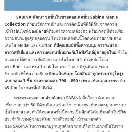
SABINA
พัฒนาชุดชั้นในชายคอลเลคชั่น
Sabina Men’s
Collection
ด้วยนวัตกรรมผ้าและการตัดเย็บที่พิถีพิถัน จากความ
เข้าใจอินไซท์
ของ
ผู้ชายที่ต้องการความคล่องตัว พร้อมวัสดุที่ช่วยเพิ่ม
ความสบายสูงสุดตลอดวัน โดยคอลเล
คชั่
นนี้โดดเด่นด้วยการผสาน
เส้นใย
Modal
และ
Cotton
ที่มีคุณสมบัติทั้งความนุ่ม การระบาย
อากาศดีเยี่ยม และความคงทนที่เหมาะกับไลฟ์สไตล์ผู้ชายยุคใหม่
ซึ่งใน
ช่วงแรกได้ทำการ
เปิดตัว
กางเกงชั้นในชาย
2
ทรงหลัก ได้แก่
ทรง
Brief
และทรง
Trunk
โดย
ทรง
Trunk
มีรุ่นพิเศษ
Extra
Smooth
ที่ให้ความเรียบเนียนเป็นพิเศษ
โดย
สินค้าทุกทรงบรรจุในรูป
แบบกล่อง
3
ชิ้น ราคา
กล่องละ
790 – 890
บาท
สะท้อนคุณภาพระดับ
พรีเมียมในราคาที่เข้าถึงได้
นางสาวดวงดาวกล่าวด้วยว่า
SABINA มั่นใจว่า
ด้วย
ความ
เชี่ยวชาญกว่า 50 ปีด้านอินเนอร์แวร์จะช่วยยกระดั
บมาตรฐานกางเกง
ชั้น
ในชาย และทำให้คอลเ
ลคชั่น
นี้กลายเป็
นอีกหนึ่งไอเท็มหลักในชีวิ
ต
ประจำวันของผู้ชายยุคใหม่
รวมถึงตอกย้ำเป้าหมายหลัก
ของ
SABINA
ในการขยายฐานลูกค้าเซกเมนต์ใหม่ นอกเหนือไปจาก