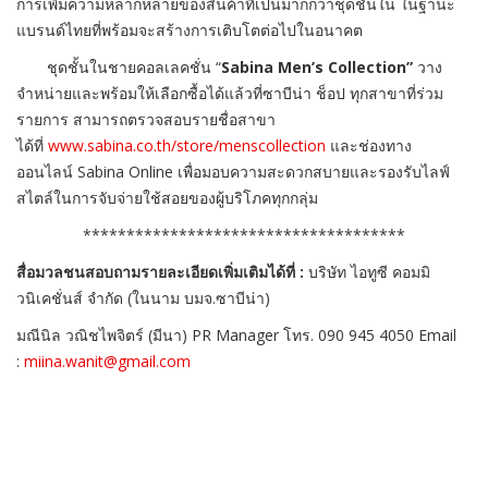
การเพิ่
มความหลากหลายของสินค้าที่เป็
นมากกว่าชุดชั้นใน ในฐานะ
แบรนด์ไทยที่พร้อมจะสร้
างการเติบโตต่อไปในอนาคต
ชุดชั้นในชายคอลเลคชั่น “
Sabina Men’s Collection
”
วาง
จำหน่ายและพร้อมให้เลือกซื้
อได้แล้วที่ซาบีน่า ช็อป ทุกสาขาที่ร่วม
รายการ สามารถตรวจสอบรายชื่อสาขา
ได้ที่
www.sabina.co.th/store/
menscollection
และช่องทาง
ออนไลน์ Sabina Online เพื่อมอบความสะดวกสบายและรองรั
บไลฟ์
สไตล์ในการจับจ่ายใช้
สอยของผู้บริโภคทุกกลุ่ม
******************************
*******
สื่อมวลชนสอบถามรายละเอียดเพิ่มเติมได้ที่ :
บริษัท ไอทูซี คอมมิ
วนิเคชั่นส์ จำกัด (ในนาม บมจ.ซาบีน่า)
มณีนิล วณิชไพจิตร์ (มีนา) PR Manager โทร. 090 945 4050 Email
:
miina.wanit@gmail.com