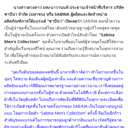
นางสาวดวงดาว มหะนาวานนท์ ประธานเจ้าหน้าที่บริหาร บริษัท
ซาบีน่า จำกัด (มหาชน) หรือ
SABINA
ผู้ผลิตและจัดจำหน่าย
ผลิตภัณฑ์
ภายใต้แบรนด์ “ซาบีน่า” เปิดเผยว่า
SABINA
ตอกย้ำความ
เป็นผู้นำชุดชั้
นในแบรนด์ไทย เดินหน้าขยายฐานผู้บริโภคสู่
ตลาดชุด
ชั้นในผู้ชายเป็นครั้
งแรก ด้วยการเปิดตัวไลน์สินค้าใหม่
“Sabina
Men’s Collection”
ชุดชั้นในชายที่ตอบโจทย์ผู้
ชายยุคใหม่ที่ให้ความ
สำคัญทั้
งเรื่องของดีไซน์ คุณภาพ รวมถึงความรู้สึกสบายในทุ
กการสวม
ใส่ เพื่อให้ลูกค้ากลุ่มเป้าหมายได้
สัมผัสกับประสบการณ์
ความสบาย
ระดับพรีเมียม
“จุดเริ่มต้นของคอลเลคชั่นนี้ มาจากที่เราคิดว่า ทำไมกางเกงชั้นใน
นุ่มๆ ใส่สบาย ต้องมีแค่ผู้หญิงเท่านั้น และด้วยความเชี่ยวชาญด้านการ
ผลิ
ตอินเนอร์แวร์ที่มีคุ
ณภาพมาตรฐานมาอย่างยาวนาน เราจึงต่อยอดสู่
การออกแบบกางเกงชั้นในผู้ชาย ด้วยเทคโนโลยีที่เรามี ตั้งแต่การเลือก
ผ้าที่เป็นวัตถุ
ดิบหลัก ไปจนถึงการตัดเย็บที่พิถีพิถั
นในทุกรายละเอียดเพื่อ
ให้การเปิ
ดตัวชุดชั้นในชายครั้งแรกของ
SABINA
เป็นไปอย่างสมบูรณ์
แบบ โดย
การเปิดตัว
“
Sabina Men’s Collection
”
ครั้งนี้
ถือเป็นอีกก้าว
สำคัญของแบรนด์
ในการขยายกลุ่มลูกค้าจากอิ
นเนอร์แวร์สตรีสู่ตลาด
ผู้ชายอย่
างเต็มตัว เพื่อตอบรับพฤติกรรมผู้บริโภคที่
มองหาสินค้าคุณภาพ