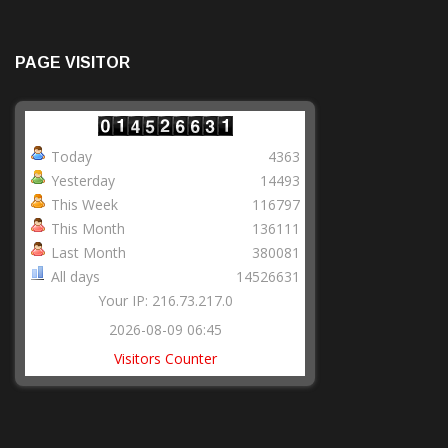
PAGE VISITOR
Today
4363
Yesterday
14493
This Week
116797
This Month
136111
Last Month
380081
All days
14526631
Your IP: 216.73.217.0
2026-08-09 06:45
Visitors Counter