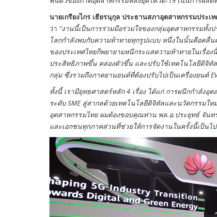
ฟื้นตัวของภาคอุตสาหกรรมหลังยุคโควิด-19 เน้นการผลิตที่
นายเกรียงไกร เธียรนุกุล ประธานสภาอุตสาหกรรมประเ
ว่า
“งานนี้เป็นการร่วมมือร่วมใจของกลุ่มอุตสาหกรรมทั้งปร
โลกกำลังพบกับความท้าทายทุกรูปแบบ หนึ่งในนั้นคือคลื่น
ของประเทศไทยก็พยายามหนีกระแสความท้าทายในเรื่องนี
ประสิทธิภาพขึ้น คล่องตัวขึ้น และปรับใช้เทคโนโลยีดิจ
กลุ่ม ซึ่งรวมถึงภาคยานยนต์ที่ต้องปรับไปเป็นเครื่องยนต
ทั้งนี้ เรามียุทธศาสตร์หลัก 4 เรื่อง ได้แก่ การผนึกกำล
ระดับ SME สู่สากลด้วยเทคโนโลยีดิจิทัลและนวัตกรรมใหม
อุตสาหกรรมไทย ผมต้องขอบคุณท่าน พล.อ.ประยุทธ์ จันทร์โ
และเอกชนทุกภาคส่วนที่ช่วยให้การจัดงานในครั้งนี้เป็นไป