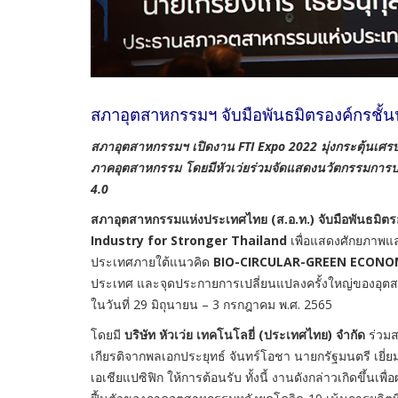
สภาอุตสาหกรรมฯ จับมือพันธมิตรองค์กรชั้
สภาอุตสาหกรรมฯ เปิดงาน
FTI Expo 2022 มุ่งกระตุ้นเ
ภาคอุตสาหกรรม โดยมีหัวเว่ยร่วมจัดแสดงนวัตกรรมการประ
4.0
สภาอุตสาหกรรมแห่งประเทศไทย (ส.อ.ท.) จับมือพันธมิต
Industry for Stronger Thailand
เพื่อแสดงศักยภาพแ
ประเทศภายใต้แนวคิด
BIO-CIRCULAR-GREEN ECONO
ประเทศ และจุดประกายการเปลี่ยนแปลงครั้งใหญ่ของอุตส
ในวันที่ 29 มิถุนายน – 3 กรกฎาคม พ.ศ. 2565
โดยมี
บริษัท หัวเว่ย เทคโนโลยี่ (ประเทศไทย) จํากัด
ร่วมส
เกียรติจากพลเอกประยุทธ์ จันทร์โอชา นายกรัฐมนตรี เยี่
เอเชียแปซิฟิก ให้การต้อนรับ ทั้งนี้ งานดังกล่าวเกิดขึ้นเ