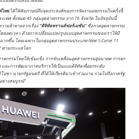
เป็นมิตรกับสิ่งแวดล้อม
ทศไทย
ได้ให้สัมภาษณ์ถึงจุดประสงค์ของการจัดงานมหกรรมในครั้งนี้
ะเทศ ทั้งหมด 45 กลุ่มอุตสาหกรรม จาก 76 จังหวัด ในปัจจุบันนี้
ความท้าทายจากเรื่อง
“ดิจิทัลทรานส์ฟอร์เมชัน”
ซึ่งภาคอุตสาหกรรม
้ตลอดเวลา ด้วยการเปลี่ยนแปลงรูปแบบอุตสาหกรรมของเราให้มี
ิทัลมากขึ้น โดยเฉพาะในกลุ่มอุตสาหกรรมประเภท New S-Curve 11
์ EV ตามกระแสโลก
ังอุตสาหกรรมไทยให้เข้มแข็ง การขับเคลื่อนอุตสาหกรรมสู่อนาคต การยก
่ และการพัฒนาภาคบริการให้เป็นแบบดิจิทัลเพื่อยกระดับ
อชา นายกรัฐมนตรี ที่ได้ให้เกียรติมาเข้าร่วมงาน รวมไปถึงภาครัฐ
อย่างสมบูรณ์”