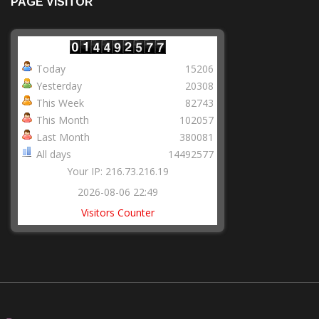
PAGE VISITOR
Today
15206
Yesterday
20308
This Week
82743
This Month
102057
Last Month
380081
All days
14492577
Your IP: 216.73.216.19
2026-08-06 22:49
Visitors Counter