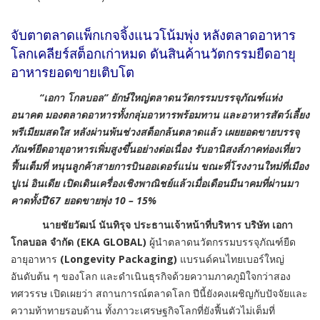
จับตาตลาดแพ็กเกจจิ้งแนวโน้มพุ่ง หลังตลาดอาหาร
โลกเคลียร์สต็อกเก่าหมด ดันสินค้านวัตกรรมยืดอายุ
อาหารยอดขายเติบโต
“เอกา โกลบอล” ยักษ์ใหญ่ตลาดนวัตกรรมบรรจุภัณฑ์แห่ง
อนาคต มองตลาดอาหารทั้งกลุ่มอาหารพร้อมทาน และอาหารสัตว์เลี้ยง
พรีเมียมสดใส หลังผ่านพ้นช่วงสต็อกล้นตลาดแล้ว เผยยอดขายบรรจุ
ภัณฑ์ยืดอายุอาหารเพิ่มสูงขึ้นอย่างต่อเนื่อง รับอานิสงส์ภาคท่องเที่ยว
ฟื้นเต็มที่ หนุนลูกค้าสายการบินออเดอร์แน่น ขณะที่โรงงานใหม่ที่เมือง
ปูเน่ อินเดีย เปิดเดินเครื่องเชิงพาณิชย์แล้วเมื่อเดือนมีนาคมที่ผ่านมา
คาดทั้งปี
’67 ยอดขายพุ่ง 10 – 15%
นายชัยวัฒน์ นันทิรุจ ประธานเจ้าหน้าที่บริหาร บริษัท เอกา
โกลบอล จำกัด (
EKA GLOBAL)
ผู้นำตลาดนวัตกรรมบรรจุภัณฑ์ยืด
อายุอาหาร
(Longevity Packaging)
แบรนด์คนไทยเบอร์ใหญ่
อันดับต้น ๆ ของโลก และดำเนินธุรกิจด้วยความภาคภูมิใจกว่าสอง
ทศวรรษ เปิดเผยว่า สถานการณ์ตลาดโลก ปีนี้ยังคงเผชิญกับปัจจัยและ
ความท้าทายรอบด้าน ทั้งภาวะเศรษฐกิจโลกที่ยังฟื้นตัวไม่เต็มที่