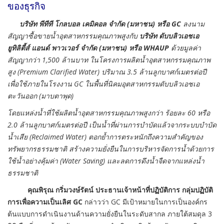
ของธุรกิจ
บริษัท พีทีที โกลบอล เคมิคอล จำกัด (มหาชน) หรือ
GC
ลงนาม
สัญญาซื้อขายน้ำอุตสาหกรรมคุณภาพสูงกับ
บริษัท ดับบลิวเอชเอ
ยูทิลิตี้ส์ แอนด์ พาวเวอร์ จำกัด (มหาชน) หรือ
WHAUP
ด้วยมูลค่า
สัญญากว่า 1,500 ล้านบาท ในโครงการผลิตน้ำอุตสาหกรรมคุณภาพ
สูง (Premium Clarified Water) ปริมาณ 3.5 ล้านลูกบาศก์เมตรต่อปี
เพื่อใช้ภายในโรงงาน GC ในพื้นที่นิคมอุตสาหกรรมดับบลิวเอชเอ
ตะวันออก (มาบตาพุด)
โดยแหล่งน้ำที่ใช้ผลิตน้ำอุตสาหกรรมคุณภาพสูงกว่า ร้อยละ 60 หรือ
2.0 ล้านลูกบาศก์เมตรต่อปี เป็นน้ำที่ผ่านการบำบัดแล้วจากระบบบำบัด
น้ำเสีย (Reclaimed Water) ตอกย้ำการตระหนักถึงความสำคัญของ
ทรัพยากรธรรมชาติ สร้างความยั่งยืนในการบริหารจัดการน้ำด้วยการ
ใช้น้ำอย่างคุ้มค่า (Water Saving) และลดการดึงน้ำจืดจากแหล่งน้ำ
ธรรมชาติ
คุณพิรุณ กริ่มวงษ์รัตน์ ประธานเจ้าหน้าที่ปฏิบัติการ กลุ่มปฏิบัติ
การเพื่อความเป็นเลิศ
GC
กล่าวว่า GC มีเป้าหมายในการเป็นองค์กร
ต้นแบบการดำเนินงานด้านความยั่งยืนในระดับสากล ภายใต้สมดุล 3