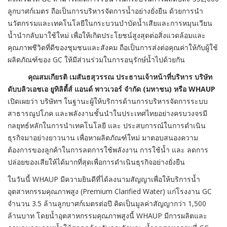
ลูกบาศก์เมตร ถือเป็นการบริหารจัดการน้ำอย่างยั่งยืน ด้วยการนำ
นวัตกรรมและเทคโนโลยีในกระบวนบำบัดน้ำเสียและการหมุนเวียน
น้ำนำกลับมาใช้ใหม่ เพื่อให้เกิดประโยชน์สูงสุดต่อสิ่งแวดล้อมและ
คุณภาพชีวิตที่ดีของชุมชนและสังคม ถือเป็นการส่งต่อคุณค่าให้กับผู้ใช้
ผลิตภัณฑ์ของ GC ให้มีส่วนร่วมในการอนุรักษ์น้ำไปด้วยกัน
คุณสมเกียรติ เมสันธสุวรรณ
ประธานเจ้าหน้าที่บริหาร บริษัท
ดับบลิวเอชเอ ยูทิลิตี้ส์ แอนด์ พาวเวอร์ จำกัด (มหาชน) หรือ
WHAUP
เปิดเผยว่า บริษัทฯ ในฐานะผู้ให้บริการด้านการบริหารจัดการระบบ
สาธารณูปโภค และพลังงานชั้นนำในประเทศไทยอย่างครบวงจรมี
กลยุทธ์หลักในการนำเทคโนโลยี และ ประสบการณ์ในการดำเนิน
ธุรกิจมาอย่างยาวนาน เพื่อหาผลิตภัณฑ์ใหม่ มาตอบสนองความ
ต้องการของลูกค้าในการลดการใช้พลังงาน การใช้น้ำ และ ลดการ
ปล่อยของเสียให้ได้มากที่สุดเพื่อการดำเนินธุรกิจอย่างยั่งยืน
ในวันนี้ WHAUP มีความยินดีที่ได้ลงนามสัญญาเพื่อให้บริการน้ำ
อุตสาหกรรมคุณภาพสูง (Premium Clarified Water) แก่โรงงาน GC
จำนวน 3.5 ล้านลูกบาศก์เมตรต่อปี คิดเป็นมูลค่าสัญญากว่า 1,500
ล้านบาท โดยน้ำอุตสาหกรรมคุณภาพสูงนี้ WHAUP มีการผลิตและ