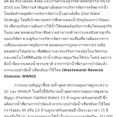
มิติ คือ สิ่งแวดล้อม สังคม และการดำเนินธุรกิจด้วยหลักธรรมาภิบาล
(ESG) และให้ความสำคัญอย่างยิ่งต่อการบริหารจัดการทรัพยากรน้ำ
โดยจัดทำกลยุทธ์การบริหารจัดการน้ำอย่างยั่งยืน (One Water
Strategy) โดยมีเป้าหมายลดการพึ่งพาแหล่งน้ำปัจจุบันลงกว่าร้อยละ
50 เพื่อรองรับความต้องการใช้น้ำให้สอดคล้องกับการเติบโตของธุรกิจ
ในอนาคต ตลอดจนรักษาขีดความสามารถด้านการแข่งขันทางธุรกิจ
ของบริษัทฯ ควบคู่กับการบริหารจัดการความเสี่ยงที่อาจมีผลจากการ
เปลี่ยนแปลงสภาพภูมิอากาศ ตลอดจนการบูรณาการความร่วมมือ
ตลอดห่วงโซ่อุปทาน เพื่อพัฒนาและส่งเสริมการลงทุนในนวัตกรรม
และเทคโนโลยีที่ทันสมัย นำน้ำกลับมาหมุนเวียนใช้ประโยชน์ ลดการ
ดึงน้ำจืดจากแหล่งน้ำธรรมชาติ จากการนำน้ำที่ผ่านการบำบัดแล้ว
จากระบบบำบัดน้ำเสียกลับมาใช้ใหม่
(Wastewater Reverse
Osmosis: WWRO)
การลงนามสัญญาซื้อขายน้ำอุตสาหกรรมคุณภาพสูงระหว่าง
GC และ WHAUP ในครั้งนี้มีปริมาณน้ำอุตสาหกรรมคุณภาพสูงตาม
สัญญา (Premium Clarified Water) 3.5 ล้านลูกบาศก์เมตรต่อปี ซึ่ง
ผลิตจากน้ำที่ผ่านการบำบัดแล้วจากระบบบำบัดน้ำเสียกลับมาใช้ใหม่
กว่าร้อยละ 60 หรือ 2.0 ล้านลูกบาศก์เมตรต่อปี เป็นระยะเวลา 15 ปี
ส่งเสริมให้ GC สามารถลดการใช้น้ำในกระบวนการผลิตปีละ 352,000