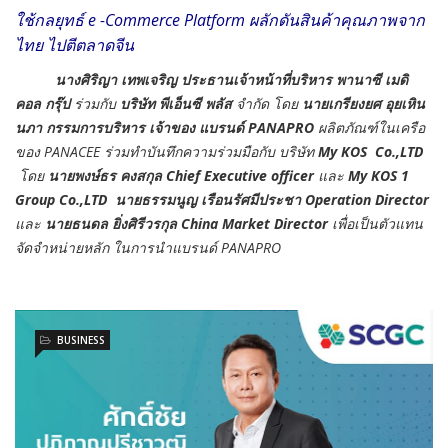
ใช้กลยุทธ์ e -Commerce Platform ผลักดันสินค้าคุณภาพจาก
ไทย ไปตีตลาดจีน
นางศิริญา เทพเจริญ ประธานเจ้าหน้าที่บริหาร พานาซี เมดิ
คอล กรุ๊ป
ร่วมกับ
บริษัท พีเอ็นซี พลัส
จำกัด โดย
นายเกรียงยศ อุยเหิน
นภา กรรมการบริหาร เจ้าของ แบรนด์ PANAPRO
ผลิตภัณฑ์ในเครือ
ของ PANACEE ร่วมทำบันทึกความร่วมมือกับ บริษัท
My KOS Co.,LTD
โดย
นายพงษ์ธร คงสกุล
Chief Executive officer
และ
My KOS 1
Group Co.,LTD
นายธรรมนูญ เรือนรัศมีประชา
Operation Director
และ
นายธนดล ยิ่งศิรีวรกุล
China Market Director
เพื่อเป็นตัวแทน
จัดจำหน่ายหลัก ในการนำแบรนด์ PANAPRO
BUSINESS