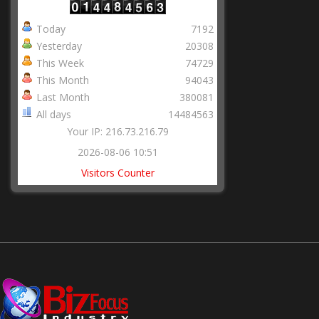
Today
7192
Yesterday
20308
This Week
74729
This Month
94043
Last Month
380081
All days
14484563
Your IP: 216.73.216.79
2026-08-06 10:51
Visitors Counter