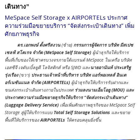
เดินทาง”
MeSpace Self Storage x AIRPORTELs ประกาศ
ความร่วมมือขยายบริการ “จัดส่งกระเป๋าเดินทาง” เพิ่ม
ศักยภาพธุรกิจ
ดร.เอกพงษ์ ตั้งศรีสงวน
(ซ้าย)
กรรมการผู้จัดการ บริษัท มีสเปซ
เซลฟ์ สโตเรจ จำกัด
(MeSpace Self Storage)
ผู้นำธุรกิจให้บริการ
พื้นที่เก็บของให้เช่าครบวงจรภายใต้แบรนด์ MeSpace ในเครือ บริษัท
เอสซีจี เจดับเบิ้ลยูดี โลจิสติกส์ หรือ SJWD และ
นายอานันท์ ประเสริฐ
รุ่งเรือง
(ขวา)
ประธานเจ้าหน้าที่บริหาร บริษัท แอร์พอเทลส์ อินเต
อร์เนชันแนล จำกัด (
AIRPORTELs)
ผู้นำธุรกิจให้บริการรับฝากและ
ขนส่งกระเป๋าเดินทางภายในประเทศ
ร่วมลงนามเอ็มโอยู (MOU) และ
ประกาศความร่วมมือขยายธุรกิจให้บริการ “จัดส่งกระเป๋าเดินทาง”
(Luggage Delivery Service)
เพื่อเพิ่มศักยภาพธุรกิจของ MeSpace Self
Storage สู่ผู้ให้บริการแบบ
Total Self Storage Solutions
และขยาย
พื้นที่ให้บริการของ
AIRPORTELs
ให้ครอบคลุมยิ่งขึ้น