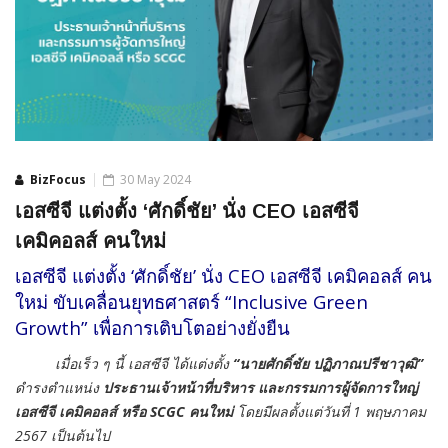
BizFocus
30 May 2024
เอสซีจี แต่งตั้ง ‘ศักดิ์ชัย’ นั่ง CEO เอสซีจี
เคมิคอลส์ คนใหม่
เอสซีจี แต่งตั้ง ‘ศักดิ์ชัย’ นั่ง CEO เอสซีจี เคมิคอลส์ คน
ใหม่ ขับเคลื่อนยุทธศาสตร์ “Inclusive Green
Growth” เพื่อการเติบโตอย่างยั่งยืน
เมื่อเร็ว ๆ นี้ เอสซีจี ได้แต่งตั้ง
“
นาย
ศักดิ์ชัย ปฏิภาณปรีชาวุฒิ
”
ดำรงตำแหน่ง
ประธานเจ้าหน้าที่บริหาร และกรรมการผู้จัดการใหญ่
เอสซีจี เคมิคอลส์ หรือ SCGC คนใหม่
โดยมีผลตั้งแต่วันที่ 1 พฤษภาคม
2567 เป็นต้นไป