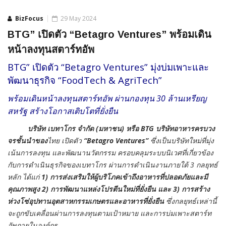
BizFocus
29 May 2024
BTG” เปิดตัว “Betagro Ventures” พร้อมเดิน
หน้าลงทุนสตาร์ทอัพ
BTG” เปิดตัว “Betagro Ventures” มุ่งบ่มเพาะและ
พัฒนาธุรกิจ “FoodTech & AgriTech”
พร้อมเดินหน้าลงทุนสตาร์ทอัพ ผ่านกองทุน 30 ล้านเหรียญ
สหรัฐ สร้างโอกาสเติบโตที่ยั่งยืน
บริษัท เบทาโกร จำกัด (มหาชน) หรือ BTG บริษัทอาหารครบวง
จรชั้นนําของ
ไทย เปิดตัว
“
Betagro Ventures”
ซึ่งเป็นบริษัทใหม่ที่มุ่ง
เน้นการลงทุน และพัฒนานวัตกรรม ครอบคลุมระบบนิเวศที่เกี่ยวข้อง
กับการดำเนินธุรกิจของเบทาโกร ผ่านการดําเนินงานภายใต้ 3 กลยุทธ์
หลัก ได้แก่
1) การส่งเสริมให้ผู้บริโภคเข้าถึงอาหารที่ปลอดภัยและมี
คุณภาพสูง 2) การพัฒนาแหล่งโปรตีนใหม่ที่ยั่งยืน และ 3) การสร้าง
ห่วงโซ่อุปทานอุตสาหกรรมเกษตรและอาหารที่ยั่งยืน
ซึ่งกลยุทธ์เหล่านี้
จะถูกขับเคลื่อนผ่านการลงทุนตามเป้าหมาย และการบ่มเพาะสตาร์ท
อัพภายในองค์กร