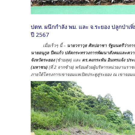
ปตท. ผนึกกำลัง พม. และ จ.ระยอง ปลูกป่าเพิ
ปี 2567
เมื่อเร็วๆ นี้ –
นายวราวุธ ศิลปอาชา รัฐมนตรีว่าก
นาย
อนุกูล ปีดแก้ว ปลัดกระทรวงการพัฒนาสังคมและควา
จังหวัดระยอง
(ซ้ายสุด) และ
ดร.คงกระพัน อินทรแจ้ง ประธา
(มหาชน)
(ที่ 2 จากซ้าย) พร้อมด้วยผู้บริหารหน่วยงานราช
ภายใต้โครงการเขาจอมแหเปิดประตูสู่ระยอง ณ เขาจอมแห 