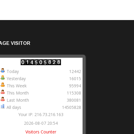
AGE VISITOR
Today
12442
Yesterday
16015
This Week
95994
This Month
115308
Last Month
380081
All days
14505828
Your IP: 216.73.216.163
2026-08-07 20:54
Visitors Counter