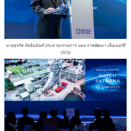
นายสุจริต ปัจฉิมนันท์ ประธานกรรมการ บมจ.ราชพัฒนา เอ็นเนอร์ยี
(SCG)