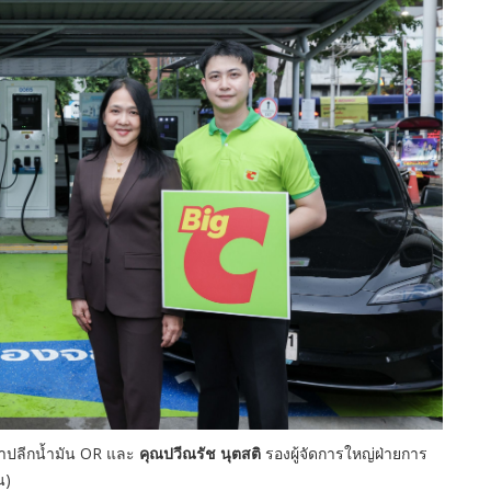
้าปลีกน้ำมัน OR และ
คุณปวีณรัช นุตสติ
รองผู้จัดการใหญ่ฝ่ายการ
าชน)