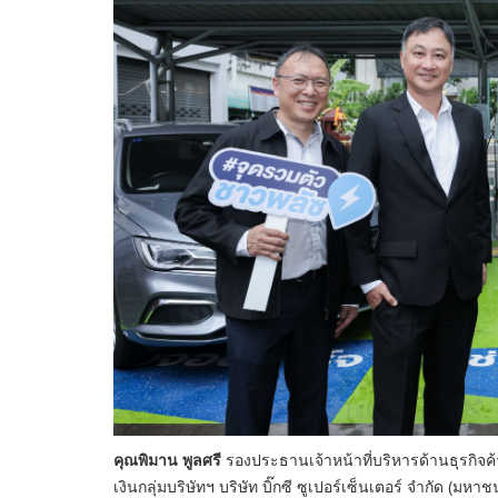
คุณพิมาน พูลศรี
รองประธานเจ้าหน้าที่บริหารด้านธุรกิจค
เงินกลุ่มบริษัทฯ บริษัท บิ๊กซี ซูเปอร์เซ็นเตอร์ จำกัด (มห