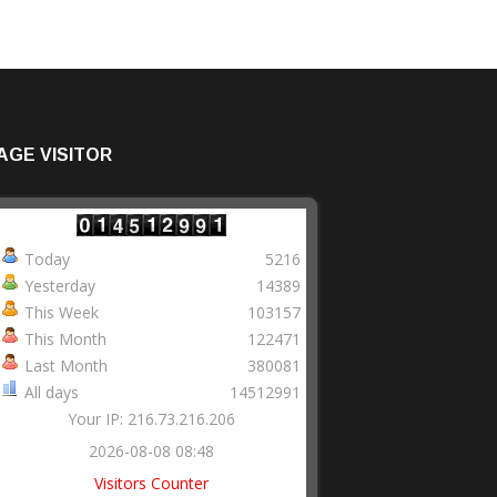
AGE VISITOR
Today
5216
Yesterday
14389
This Week
103157
This Month
122471
Last Month
380081
All days
14512991
Your IP: 216.73.216.206
2026-08-08 08:48
Visitors Counter