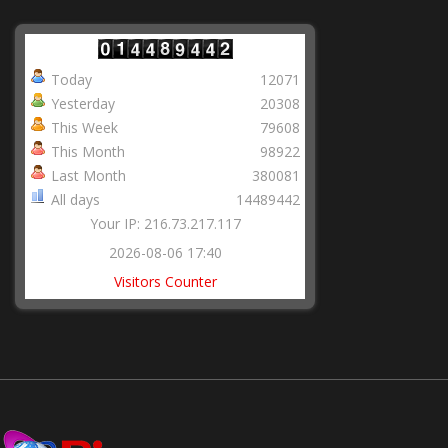
Today
12071
Yesterday
20308
This Week
79608
This Month
98922
Last Month
380081
All days
14489442
Your IP: 216.73.217.117
2026-08-06 17:40
Visitors Counter