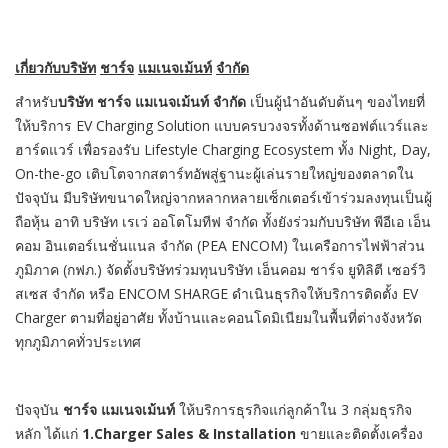
เกี่ยวกับบริษัท
ชาร์จ
แมเนจเม้นท์
จำกัด
สำหรับ
บริษัท
ชาร์จ
แมเนจเม้นท์
จำกัด
เป็นผู้นำอันดับต้นๆ ของไทยที่
ให้บริการ EV Charging Solution แบบครบวงจรทั้งด้านซอฟต์แวร์และ
ฮาร์ดแวร์ เพื่อรองรับ Lifestyle Charging Ecosystem ทั้ง Night, Day,
On-the-go เติบโตจากสตาร์ทอัพสู่ฐานะผู้เล่นรายใหญ่ของตลาดใน
ปัจจุบัน มีบริษัทขนาดใหญ่จากหลากหลายเซ็กเตอร์เข้าร่วมลงทุนเป็นผู้
ถือหุ้น อาทิ บริษัท เรเว่ ออโตโมทีฟ จำกัด ทั้งยังร่วมกับบริษัท พีอีเอ เอ็น
คอม อินเตอร์เนชั่นแนล จำกัด (PEA ENCOM) ในเครือการไฟฟ้าส่วน
ภูมิภาค (กฟภ.) จัดตั้งบริษัทร่วมทุนบริษัท เอ็นคอม ชาร์จ ยูทิลิตี เซอร์วิ
สเซส จำกัด หรือ ENCOM SHARGE ดำเนินธุรกิจให้บริการติดตั้ง EV
Charger ตามที่อยู่อาศัย ทั้งบ้านและคอนโดมิเนียมในพื้นที่ต่างจังหวัด
ทุกภูมิภาคทั่วประเทศ
ปัจจุบัน
ชาร์จ
แมเนจเม้นท์
ให้บริการธุรกิจแก่ลูกค้าใน 3 กลุ่มธุรกิจ
หลัก ได้แก่
1.Charger Sales & Installation
ขายและติดตั้งเครื่อง