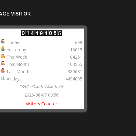
AGE VISITOR
Today
699
Yesterday
16015
This Week
84251
This Month
103565
Last Month
380081
All days
14494085
Your IP: 216.73.216.74
2026-08-07 00:56
Visitors Counter