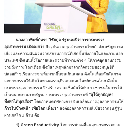
นางสาวพิมพ์ภัทรา วิชัยกุล
รัฐมนตรีว่าการกระทรวง
อุตสาหกรรม เปิดเผยว่า
ปัจจุบันภาคอุตสาหกรรมไทยกำลังเผชิญความ
เสี่ยงและความผันผวนจากสถานการณ์ที่เกิดขึ้นทั้งภายในและภายนอก
ประเทศ ซึ่งเป็นทั้งโอกาสและความท้าทายต่าง ๆ ให้ภาคอุตสาหกรรม
รวมถึงภาวะโลกเดือด ซึ่งมีสาเหตุหลักมาจากกิจกรรมของมนุษย์ที่
ปล่อยก๊าซเรือนกระจกเพิ่มมากขึ้นจนเกินสมดุล ดังนั้นเพื่อผลักดันภาค
อุตสาหกรรมให้เติบโตทางเศรษฐกิจและตอบโจทย์ตลาดโลก ดังนั้น
กระทรวงอุตสาหกรรม จึงสร้างความเชื่อมั่นให้กับประชาชนในการให้
เป็นหน่วยงานภาครัฐของกระทรวงอุตสาหกรรมที่
“สู้ให้ทุกปัญหา
พึ่งพาได้ทุกเรื่อง”
โดยกำหนดทิศทางการขับเคลื่อนภาคอุตสาหกรรมให้
ก้าวไปข้างหน้า เพื่อโลก เพื่อเรา
ส่งต่ออุตสาหกรรมสีเขียวจากรุ่นสู่รุ่น
ผ่านกลไก 3 ด้าน คือ
1)
Green Productivity
โดยการขับเคลื่อนอุตสาหกรรมยาน