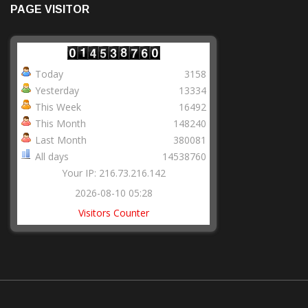
PAGE VISITOR
Today
3158
Yesterday
13334
This Week
16492
This Month
148240
Last Month
380081
All days
14538760
Your IP: 216.73.216.142
2026-08-10 05:28
Visitors Counter