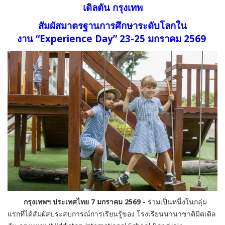
เดิลตัน กรุงเทพ
สัมผัสมาตรฐานการศึกษาระดั
บโลกใน
งาน
“Experience Day” 23-25
มกราคม
2569
กรุงเทพฯ ประเทศไทย
7
มกราคม
2569 -
ร่วมเป็นหนึ่งในกลุ่ม
แรกที่ได้สัมผัสประสบการณ์การเรียนรู้ของ
โรงเรียนนานาชาติมิดเดิล