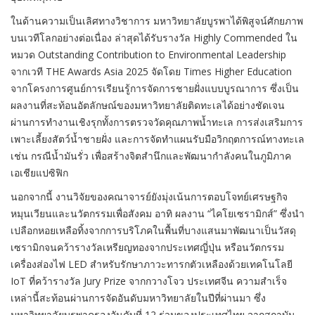
ในด้านความเป็นเลิศทางวิชาการ มหาวิทยาลัยบูรพาได้พิสูจน์ศักยภาพ
บนเวทีโลกอย่างต่อเนื่อง ล่าสุดได้รับรางวัล Highly Commended ใน
หมวด Outstanding Contribution to Environmental Leadership
จากเวที THE Awards Asia 2025 จัดโดย Times Higher Education
จากโครงการศูนย์การเรียนรู้การจัดการชายฝั่งแบบบูรณาการ ซึ่งเป็น
ผลงานที่สะท้อนอัตลักษณ์ของมหาวิทยาลัยติดทะเลได้อย่างชัดเจน
ผ่านการทำงานเชิงรุกทั้งการตรวจวัดคุณภาพน้ำทะเล การส่งเสริมการ
เพาะเลี้ยงสัตว์น้ำชายฝั่ง และการจัดทำแผนรับมือวิกฤตการณ์ทางทะเล
เช่น กรณีน้ำมันรั่ว เพื่อสร้างจิตสำนึกและพัฒนากำลังคนในภูมิภาค
เอเชียแปซิฟิก
นอกจากนี้ งานวิจัยของคณาจารย์ยังมุ่งเน้นการตอบโจทย์เศรษฐกิจ
หมุนเวียนและนวัตกรรมเพื่อสังคม อาทิ ผลงาน “ไคโยเซรามิกส์” ซึ่งนำ
เปลือกหอยเหลือทิ้งจากการบริโภคในพื้นที่บางแสนมาพัฒนาเป็นวัสดุ
เซรามิกจนคว้ารางวัลเหรียญทองจากประเทศญี่ปุ่น หรือนวัตกรรม
เครื่องส่องไฟ LED สำหรับรักษาภาวะทารกตัวเหลืองด้วยเทคโนโลยี
IoT ที่คว้ารางวัล Jury Prize จากกวางโจว ประเทศจีน ความสำเร็จ
เหล่านี้สะท้อนผ่านการจัดอันดับมหาวิทยาลัยในปีที่ผ่านมา ซึ่ง
มหาวิทยาลัยบูรพาครองอันดับที่ 12 ร่วมของประเทศไทย จากสถาบัน