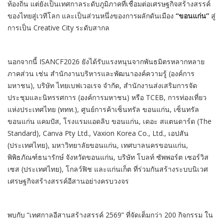
ท้องถิ่น แต่ยังเป็นเทศกาลระดับภูมิภาคที่เชื่อมต่อเศรษฐกิจสร้างสรรค์
ของไทยสู่เวทีโลก และเป็นส่วนหนึ่งของการผลักดันเมือง
“
ขอนแก่น
”
สู่
การเป็น Creative City ระดับสากล
นอกจากนี้ ISANCF2026 ยังได้รับแรงหนุนจากพันธมิตรหลากหลาย
ภาคส่วน เช่น สำนักงานบริหารและพัฒนาองค์ความรู้ (องค์การ
มหาชน), บริษัท ไทยเบฟเวอเรจ จำกัด, สำนักงานส่งเสริมการจัด
ประชุมและนิทรรศการ (องค์การมหาชน) หรือ TCEB, การท่องเที่ยว
แห่งประเทศไทย (ททท.), ศูนย์การค้าเซ็นทรัล ขอนแก่น, เซ็นทรัล
ขอนแก่น แคมปัส, โรงแรมแอดลิบ ขอนแก่น, เดอะ สแตนดาร์ด (The
Standard), Canva Pty Ltd., Vaxion Korea Co., Ltd., เอปสัน
(ประเทศไทย), มหาวิทยาลัยขอนแก่น, เทศบาลนครขอนแก่น,
พิพิธภัณฑ์ธนารักษ์ จังหวัดขอนแก่น, บริษัท โบลท์ ซัพพอร์ต เซอร์วิส
เซส (ประเทศไทย), โกลว์ฟิช และแก่นเก็ต ที่ร่วมกันสร้างระบบนิเวศ
เศรษฐกิจสร้างสรรค์อีสานอย่างครบวงจร
พบกับ “เทศกาลอีสานสร้างสรรค์ 2569” ที่จัดเต็มกว่า 200 กิจกรรม ใน