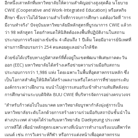
อีกหนึ่งเสาหลักที่มหาวิทยาลัยให้ความสำคัญอย่างสูงสุดคือ นโยบาย
CWIE (Cooperative and Work-Integrated Education) หรือสหกิจ
ศึกษา ซึ่งเราไม่ได้วัดความสำเร็จที่การจบการศึกษา แต่ต้องวัดที่ “การ
มีงานทำจริง” ปัจจุบันมหาวิทยาลัยมีหลักสูตรที่บูรณาการ CWIE แล้วก
ว่า 98 หลักสูตร โดยกำหนดให้นิสิตต้องลงพื้นที่ปฏิบัติงานในสถาน
ประกอบการจริงอย่างเข้มข้น 4 เดือนถึง 1 ปีเต็ม โดยมีอาจารย์นิเทศที่
ผ่านการฝึกอบรมกว่า 254 คนคอยดูแลอย่างใกล้ชิด
ด้วยข้อได้เปรียบทางภูมิศาสตร์ที่ตั้งอยู่ในเขตพัฒนาพิเศษภาคตะวัน
ออก (EEC) มหาวิทยาลัยได้สร้างเครือข่ายความร่วมมือกับสถาน
ประกอบการกว่า 1,986 แห่ง โดยเฉพาะในพื้นที่อุตสาหกรรมหลัก ซึ่ง
เป็นโอกาสสำคัญให้นิสิตได้สร้างผลงานหรือโครงการที่ช่วยยกระดับ
องค์กรระหว่างฝึกงาน จนนำไปสู่การเสนอรับเข้าทำงานทันทีหลังจบ
การศึกษาผ่านระบบดิจิทัล BUU CWIE ที่บริหารจัดการอย่างครบวงจร
“สำหรับก้าวต่อไปในอนาคต มหาวิทยาลัยบูรพากำลังมุ่งสู่การเป็น
มหาวิทยาลัยระดับโลกด้วยการสร้างความร่วมมือกับสถาบันชั้นนำใน
ต่างประเทศ ล่าสุดได้ร่วมกับมหาวิทยาลัย Daekyeung ประเทศ
เกาหลีใต้ เพื่อนำหลักสูตรเฉพาะทางที่เน้นการทำงานจริงแบบดีพาร์ท
เมนต์ เช่น การวิเคราะห์กีฬา หรือการแต่งหน้าเพื่ออุตสาหกรรม