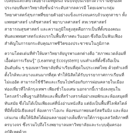
เปลี่ยนและเติบโตอย่างไม่หยุดนิ่ง จนปัจจุบันเรียกได้ว่าเรามีทุกองค์
ประกอบที่มหาวิทยาลัยชั้นนำระดับสากลควรมี โดยเฉพาะกลุ่ม
วิทยาศาสตร์สุขภาพที่ขยายตัวอย่างแข็งแกร่งจนครบถ้วนทุกสาขา ทั้ง
แพทยศาสตร์ เภสัชศาสตร์ พยาบาลศาสตร์ สหเวชศาสตร์
สาธารณสุขศาสตร์ และความภูมิใจสูงสุดคือการเป็นที่ตั้งของคณะ
ทันตแพทยศาสตร์แห่งแรกในพื้นที่ภาคตะวันออก ซึ่งถือเป็นฟันเฟือง
สำคัญในการยกระดับคุณภาพชีวิตของประชาชนในภูมิภาค
ความโดดเด่นที่ทำให้มหาวิทยาลัยบูรพาแตกต่างคือ "สภาพแวดล้อมที่
เอื้อต่อการเรียนรู้" (Learning Ecosystem) บนทำเลที่ตั้งซึ่งถือเป็น
อันดับต้น ๆ ของมหาวิทยาลัยที่น่าเรียนที่สุดในประเทศไทย ด้วยทำเลที่
ตั้งใกล้ทะเลบางแสนมากที่สุด ทำให้นิสิตได้รับบรรยากาศการเรียนที่
ไม่แออัด สามารถใช้ชีวิตและเรียนไปพร้อมกับการผ่อนคลายในเมือง
ท่องเที่ยวที่ใกล้กรุงเทพฯ เพียงชั่วโมงเศษ นอกจากนี้เรายังลงทุนใน
โครงสร้างพื้นฐานดิจิทัลและพื้นที่สร้างสรรค์อย่างหอพักและห้องสมุดที่
ทันสมัย ซึ่งไม่ได้เป็นเพียงแค่ที่นั่งอ่านหนังสือ แต่ยังเป็นพื้นที่ไลฟ์สไตล์
ที่มีทั้งมินิเธียเตอร์ ห้องคาราโอเกะ ห้องชมภาพยนตร์สตรีมมิง และห้อง
เล่นเกม เพื่อให้นิสิตได้ผ่อนคลายอย่างเต็มที่ภายใต้การดูแลสวัสดิภาพที่
ครบวงจร ซึ่งรวมไปถึงโรงพยาบาลมหาวิทยาลัยและระบบคุ้มครอง
อุบัติเหตุด้วย