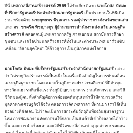
ปีนี้
เทศกาลอีสานสร้างสรรค์
2569
ได้รับเกียรติจาก
นายโกศล ปัทมะ
ที่ปรึกษารัฐมนตรีประจำสำนักนายกรัฐมนตรี
เป็นประธานในพิธีเปิด
งาน พร้อมด้วย
นายยุทธพร พิรุณสาร รองผู้ว่าราชการจังหวัดขอนแก่น
และ
ดร
.
ชาคริต พิชญางกูร ผู้อำนวยการสำนักงานส่งเสริมเศรษฐกิจ
สร้างสรรค์
ตลอดจนผู้แทนจากภาครัฐ ภาคเอกชน สถาบันการศึกษา
ชุมชน และเครือข่ายนักสร้างสรรค์ทั้งในและต่างประเทศ มาร่วมขับ
เคลื่อน “อีสานยุคใหม่” ให้ก้าวสู่การเป็นภูมิภาคแห่งโอกาส
นายโกศล ปัทมะ ที่ปรึกษารัฐมนตรีประจำสำนักนายกรัฐมนตรี
กล่าว
ว่า “เศรษฐกิจสร้างสรรค์เป็นหนึ่งในเครื่องมือสำคัญในการขับเคลื่อน
เศรษฐกิจฐานราก โดยเฉพาะในภูมิภาคอย่าง ‘ภาคอีสาน’ ที่มีต้นทุน
ทางวัฒนธรรมที่แข็งแรง ทั้งภูมิปัญญา อาหาร งานหัตถกรรม และวิถี
ชีวิตของผู้คน สิ่งสำคัญคือการต่อยอดต้นทุนเหล่านี้ให้สามารถสร้าง
มูลค่าทางเศรษฐกิจได้จริง ตลอดการจัดเทศกาลฯ ที่ผ่านมา เราได้เห็น
ตัวอย่างที่ชัดเจน ไม่ว่าจะเป็นการยกระดับวัตถุดิบท้องถิ่นสู่มาตรฐาน
ใหม่ การพัฒนางานหัตถกรรมให้กลายเป็นสินค้าที่เข้าถึงตลาดได้กว้าง
ขึ้น และการนำเรื่องเล่าและวิถีชีวิตของอีสานเข้าสู่อุตสาหกรรมคอน
เทนต์ สิ่งเหล่านี้สะท้อนว่าอีสานไม่ได้มีเพียงต้นทุนที่โดดเด่น แต่มี