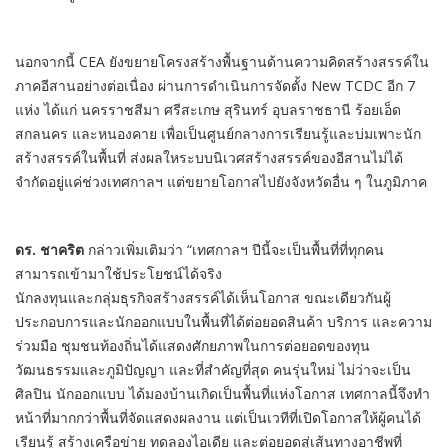
นอกจากนี้ CEA ยังขยายโครงสร้างพื้นฐานด้านความคิดสร้างสรรค์ใน
ภาคอีสานอย่างต่อเนื่อง ผ่านการดำเนินการจัดตั้ง New TCDC อีก 7
แห่ง ได้แก่ นครราชสีมา ศรีสะเกษ สุรินทร์ อุบลราชธานี ร้อยเอ็ด
สกลนคร และหนองคาย เพื่อเป็นศูนย์กลางการเรียนรู้และบ่มเพาะนัก
สร้างสรรค์ในพื้นที่ ส่งผลใหระบบนิเวศสร้างสรรค์ของอีสานไม่ได้
จำกัดอยู่แค่ช่วงเทศกาลฯ แต่ขยายโอกาสไปยังจังหวัดอื่น ๆ ในภูมิภาค
ดร
.
ชาคริต
กล่าวเพิ่มเติมว่า “เทศกาลฯ ปีนี้จะเป็นพื้นที่ที่ทุกคน
สามารถเข้ามาใช้ประโยชน์ได้จริง
นักลงทุนและกลุ่มธุรกิจสร้างสรรค์ได้เห็นโอกาส ขณะเดียวกันผู้
ประกอบการและนักออกแบบในพื้นที่ได้ต่อยอดสินค้า บริการ และความ
ร่วมมือ ชุมชนท้องถิ่นได้แสดงศักยภาพในการต่อยอดของทุน
วัฒนธรรมและภูมิปัญญา และที่สำคัญที่สุด คนรุ่นใหม่ ไม่ว่าจะเป็น
ศิลปิน นักออกแบบ ได้มองบ้านเกิดเป็นพื้นที่แห่งโอกาส เทศกาลนี้จึงทำ
หน้าที่มากกว่าพื้นที่จัดแสดงผลงาน แต่เป็นเวทีที่เปิดโอกาสให้ผู้คนได้
เรียนรู้ สร้างเครือข่าย ทดลองไอเดีย และต่อยอดสู่เส้นทางอาชีพที่