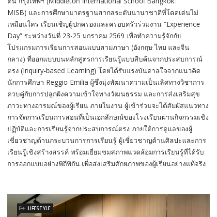
ตัน กรุงเทพฯ
(Middleton International School Bangkok:
MISB)
และการศึกษามาตรฐานสากลระดับนานาชาติที่โดดเด่นไม่
เหมือนใคร
เรียนเชิญผู้ปกครองและครอบครัวร่วมงาน
“Experience
Day”
ระหว่างวันที่
23
-
25
มกราคม 2569
เพื่อทำความรู้จักกับ
โปรแกรมการเรียนการสอนแบบสามภาษา
(
อังกฤษ ไทย และจีน
กลาง
)
ที่ออกแบบบนหลักสูตรการเรียนรู้แบบสืบค้นจากประสบการณ์
ตรง
(Inquiry-based Learning)
โดยได้รับแรงบันดาลใจจากแนวคิด
นักการศึกษา
Reggio Emilia
ผู้ซึ่งมุ่งพัฒนาความเป็นเลิศทางวิชาการ
ควบคู่กับการปลูกฝังความเข้าใจทางวัฒนธรรม และการส่งเสริมสุข
ภาวะทางอารมณ์ของผู้เรียน
ภายในงาน
ผู้เข้าร่วมจะได้สัมผัสแนวทาง
การจัดการเรียนการสอนที่เป็นเอกลักษณ์ของโรงเรียนผ่านกิจกรรมเชิง
ปฏิบัติและการเรียนรู้จากประสบการณ์ตรง ภายใต้การดูแลของผู้
เชี่ยวชาญด้านกระบวนการการเรียนรู้
ผู้เชี่ยวชาญด้านศิลปะและการ
เรียนรู้เชิงสร้างสรรค์
พร้อมเยี่ยมชมสภาพแวดล้อมการเรียนรู้ที่ได้รับ
การออกแบบอย่างพิถีพิถัน
เพื่อส่งเสริมศักยภาพของผู้เรียนอย่างแท้จริง
LIFESTYLE