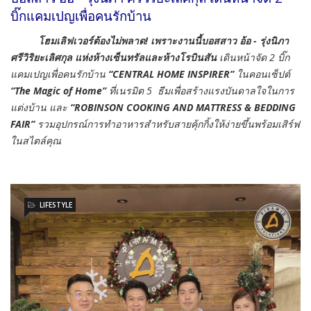
บิ๊กแคมเปญเพื่อคนรักบ้าน
โฮมเลิฟเวอร์ต้องไม่พลาด! เพราะงานนี้บอสสาว อ้อ
-
รุ่งนิภา
ศรีวิริยะเลิศกุล
แห่งห้างเซ็นทรัลและห้าง
โรบินสัน
เดินหน้าจัด 2 บิ๊ก
แคมเปญเพื่อคนรักบ้าน
“
CENTRAL HOME INSPIRER”
ในคอนเซ็ปต์
“The Magic of Home”
ที่เนรมิต 5 ธีมเพื่อสร้างแรงบันดาลใจในการ
แต่งบ้าน และ
“
ROBINSON COOKING AND MATTRESS &
BEDDING
FAIR”
รวมอุปกรณ์การทำอาหารสำหรับสายคุ้กกิ้งให้ง่ายขึ้นพร้อมเสิร์ฟ
ในสไตล์คุณ
LIFESTYLE