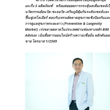
มะเร็ง
3
ผลิตภัณฑ์ พร้อมต่อยอดการกระตุ้นสเต็
มเซลล์เป
นวัตกรรมย้อนวัย–
ชะลอวัย เสริมภูมิคุ้มกันระดับเซลล์
และ
ฟื้นฟูเทโลเมียร์ ตอบรับเทรนด์ตลาดสุขภาพเชิงป้
องกันแล
การดูแลสุขภาพระยะยาว (
Preventive & Longevity
Market)
เร่งขยายตลาดในประเทศผ่านช่
องทางหลัก
BIM
Advisor
เน้นสื่อสารออนไลน์สร้างความเชื่
อมั่น ผลักดันย
ขาย ไตรมาส
1/2569