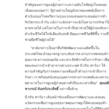
สำคัญของการดูแลผู้ป่วยภาวะความดันโลหิตสูงในหลอด
เลือดแดงปอดว่า “ผู้ป่วยส่วนใหญ่มักมาพบแพทย์เมื่อการ
ดำเนินของโรคทวีความรุนแรงจนส่งผลกระทบต่อการทำ
กิจวัตรประจำวัน แม้ภาวะดังกล่าวจะยังไม่สามารถรักษาให
หายขาดได้ แต่โอกาสในการเข้าถึงยาช่วยให้ผู้ป่วยกลับมา
ดำเนินชีวิตได้ใกล้เคียงกับปกติ มีคุณภาพชีวิตที่ดีขึ้น รวมถึ
ช่วยยืดชีวิตผู้ป่วยได้”
“ยาดังกล่าวเป็นยาที่บริษัทพัฒนาและผลิตขึ้นใน
ประเทศไทย ด้วยมาตรฐานระดับสากล ผ่านการทดสอบด้
คุณภาพ ความปลอดภัย และประสิทธิภาพในการรักษา เพื่อ
ทดแทนการนำเข้ายาจากต่างประเทศ บี.กริม ฟาร์มา ให้
ความสำคัญกับการลดความเหลื่อมล้ำด้านการเข้าถึงการ
รักษา เราพร้อมสนับสนุนบุคลากรทางการแพทย์และสถาน
พยาบาลในการดูแลผู้ป่วยอย่างทั่วถึงและเท่าเทียม”
คุณอธิ
ชาภรณ์ จันทร์ประสิทธิ์
กล่าวทิ้งท้าย
บี.กริม ฟาร์มา เดินหน้าขับเคลื่อนการพัฒนาและส่งมอบ
นวัตกรรมเพื่อการดูแลสุขภาพคุณภาพสูงให้ครอบคลุมทั่ว
ประเทศ ด้วยมาตรฐานระดับสากลและเทคโนโลยีที่ทันสมั