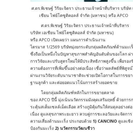
ศ.ดร.พิเชษฐ์ วิริยะจิตรา ประธานเจ้าหน้าที่บริหาร บริษัท 
เชียน ไฟย์โตซูติคอลส์ จำกัด (มหาชน) หรือ APCO
ศ.ดร.พิเชษฐ์ วิริยะจิตรา ประธานเจ้าหน้าที่บริหาร
บริษัท เอเชียน ไฟย์โตซูติคอลส์ จำกัด (มหาชน)
หรือ APCO เปิดเผยว่า แผนการดำเนินงาน
ไตรมาส 1/2569 บริษัทมุ่งยกระดับกลุ่มผลิตภัณฑ์ด้านมะเร
ซึ่งถือเป็นหนึ่งในปัญหาสุขภาพสำคัญอันดับต้นของโลก ผ่
การวิจัยและปรับสูตรใหม่ให้มีประสิทธิภาพสูงขึ้น เพื่อรองร
ความต้องการที่เพิ่มขึ้นอย่างต่อเนื่อง เชื่อว่าผลลัพธ์ที่พิสูจน์
ผ่านงานวิจัยระดับนานาชาติจะช่วยเปิดโอกาสในการขยา
ฐานลูกค้า และต่อยอดแนวโน้มการสร้างยอดขาย
โดยกลุ่มผลิตภัณฑ์หลักในการขยายตลาด
ของ APCO ปีนี้ มุ่งเน้นนวัตกรรมมังคุดเสริมฤทธิ์ ด้วยการ
ระตุ้นสเต็มเซลล์เม็ดเลือด สร้างภูมิคุ้มกันให้สมดุลอย่างต่อ
เนื่อง ดูแลสุขภาพระยะยาว ควบคู่การชะลอวัยและจัดการ
ความเสี่ยงด้านมะเร็ง ประกอบด้วย
1) CANCINO
ดูแลเชิง
ป้องกันมะเร็ง
2) นวัตกรรมวัฒนชีวา