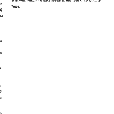
ชีวิตที่ดีคืนกลับมา ด้วยคอนเซ็ปต์ Bring “Back” to Quality
อง
Time.
ู้
าง
ด
็น
ทน
อ
ึง
’
อง
าม