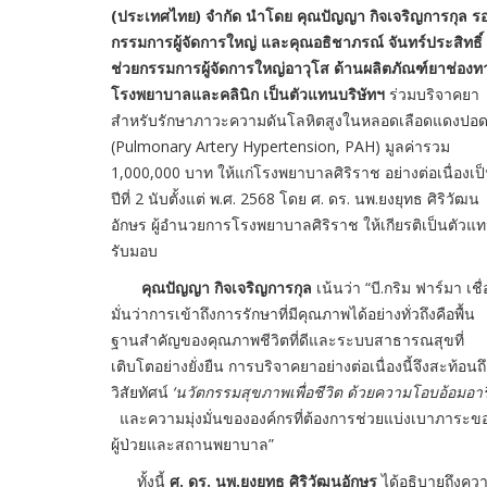
(ประเทศไทย) จำกัด นำโดย คุณปัญญา กิจเจริญการกุล ร
กรรมการผู้จัดการใหญ่ และคุณอธิชาภรณ์ จันทร์ประสิทธิ์ ผ
ช่วยกรรมการผู้จัดการใหญ่อาวุโส ด้านผลิตภัณฑ์ยาช่องท
โรงพยาบาลและคลินิก เป็นตัวแทนบริษัทฯ
ร่วมบริจาคยา
สำหรับรักษาภาวะความดันโลหิตสูงในหลอดเลือดแดงปอ
(Pulmonary Artery Hypertension, PAH) มูลค่ารวม
1,000,000 บาท ให้แก่โรงพยาบาลศิริราช อย่างต่อเนื่องเป
ปีที่ 2 นับตั้งแต่ พ.ศ. 2568 โดย ศ. ดร. นพ.ยงยุทธ ศิริวัฒน
อักษร ผู้อำนวยการโรงพยาบาลศิริราช ให้เกียรติเป็นตัวแ
รับมอบ
คุณปัญญา กิจเจริญการกุล
เน้นว่า “บี.กริม ฟาร์มา เชื่
มั่นว่าการเข้าถึงการรักษาที่มีคุณภาพได้อย่างทั่วถึงคือพื้น
ฐานสำคัญของคุณภาพชีวิตที่ดีและระบบสาธารณสุขที่
เติบโตอย่างยั่งยืน การบริจาคยาอย่างต่อเนื่องนี้จึงสะท้อนถ
วิสัยทัศน์
‘นวัตกรรมสุขภาพเพื่อชีวิต ด้วยความโอบอ้อมอารี
และความมุ่งมั่นขององค์กรที่ต้องการช่วยแบ่งเบาภาระข
ผู้ป่วยและสถานพยาบาล”
ทั้งนี้
ศ. ดร. นพ.ยงยุทธ ศิริวัฒนอักษร
ได้อธิบายถึงคว