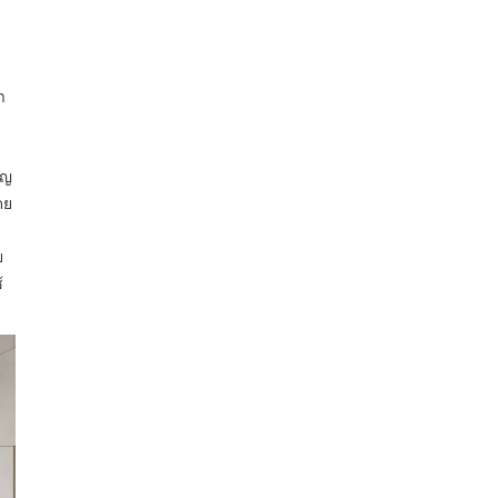
d
)
ำ
ัญ
ดย
ย
้