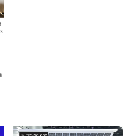
่
AS
ติ
TECHNOLOGY