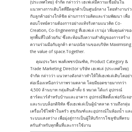
(ประเทศไทย) จำกัด กล่าวว่า เฮเฟเล่มีความเชื่อมั่นใน
แนวทางการเติบโตที่ยึดลูกค้าเป็นศูนย์กลาง โดยทำงานร่
กับลูกค้าอย่างใกล้ชิด ผ่านการร่วมคิดและร่วมพัฒนา เพื่อ
ตอบโจทย์ความต้องการอย่างแท้จริงตามแนวคิด Co-
Creation, Co-Engineering ที่เฮเฟเล่ เรามุ่ง ‘เพิ่มคุณค่าขอ
ทุกพื้นที่ไปด้วยกัน’ ซึ่งสะท้อนถึงความสำคัญของการสร้าง
ความร่วมมือกับลูกค้า ตามปณิธานของบริษัท Maximising
the value of space.Together.
คุณประวิตร พงศ์เพชรบัณฑิต, Product Category &
Trade Marketing Director บริษัท เฮเฟเล่ (ประเทศไทย)
จำกัด กล่าวว่า แนวทางดังกล่าวทำให้ให้เฮเฟเล่เติบโตอย่
ต่อเนื่องเหนือกว่าภาพรวมตลาด โดยมียอดขายมากกว่า
4,500 ล้านบาท กลุ่มสินค้าทั้ง 6 หมวด ได้แก่ อุปกรณ์
ฮาร์ดแวร์สำหรับบ้านและอาคาร อุปกรณ์ฟิตติ้งเฟอร์นิเจอร
และระบบล็อกดิจิทัล ซึ่งเฮเฟเล่เป็นผู้นำตลาด รวมถึงกลุ่ม
เครื่องใช้ไฟฟ้าในครัว สุขภัณฑ์และอุปกรณ์ในห้องน้ำ แล
ระบบแสงสว่าง เพื่อมุ่งสู่การเป็นผู้ให้บริการโซลูชันที่ครบ
ครันสำหรับทุกพื้นที่และการใช้งาน