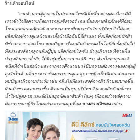
ร้านค้าออนไลน์
“จากจำนวนผู้สูงอายุในประเทศไทยที่เพิ่มขึ้นอย่างต่อเนื่อง ดีนี่
เราเข้าใจถึงความต้องการกลุ่มซิลเวอร์ เจน ที่มองหาผลิตภัณฑ์ที่อ่อน
โยนและปลอดภัยต่อผิวบอบบางแบบที่เหมาะกับวัย บริษัทฯ จึงได้ออก
ผลิตภัณฑ์การดูแลผิวและเสื้อผ้าเมื่อต้นปีที่ผ่านมา ทั้งผลิตภัณฑ์ซักผ้า
ที่ซักสะอาด อ่อนโยน หมดปัญหาเรื่องกลิ่นด้วยเทคโนโลยียับยั้งกลิ่นไม่
พึงประสงค์จากลูกพลับญี่ปุ่น ผลิตภัณฑ์โลชั่น บำรุงผิวกาย ที่ช่วยฟื้น
บำรุงผิวอย่างล้ำลึก ให้ผิวชุ่มชื้นยาวนาน 48 ชม. ด้วยไฮยาลูรอน 8
ชนิดที่จำเป็นต่อผิว และจากการศึกษาแนวโน้มความต้องการของกลุ่มผู้
สูงวัยในด้านอื่นๆ พบว่าต้องการการดูแลสุขภาพผิวเป็นพิเศษ ส่วนมาก
พบปัญหาผิวตามช่วงวัย เช่น กลิ่นไม่พึงประสงค์จากผิว ผิวบอบบางขึ้น
ผิวแห้งขาดความชุ่มชื้น ผิวลอกเป็นขุย บริษัทฯ จึงออกผลิตภัณฑ์อาบ
น้ำใหม่สู่ตลาด และยังไม่หยุดพัฒนาสินค้าใหม่ๆ เพื่อตอบโจทย์ความ
ต้องการของผู้บิรโภคอย่างครอบคลุมที่สุด
นางสาวณิชมน
กล่าว