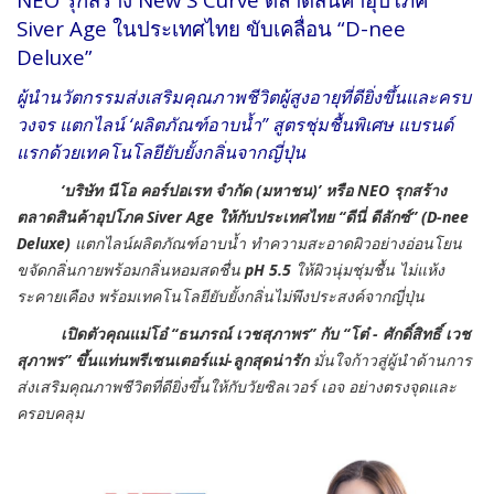
Siver Age ในประเทศไทย ขับเคลื่อน “D-nee
Deluxe”
ผู้นำนวัตกรรมส่งเสริมคุณภาพชีวิตผู้สูงอายุที่ดียิ่งขึ้นและครบ
วงจร แตกไลน์ ‘ผลิตภัณฑ์อาบน้ำ” สูตรชุ่มชื้นพิเศษ แบรนด์
แรกด้วยเทคโนโลยียับยั้งกลิ่นจากญี่ปุ่น
‘บริษัท นีโอ คอร์ปอเรท จำกัด (มหาชน)’ หรือ NEO
รุกสร้าง
ตลาดสินค้าอุปโภค Siver Age ให้กับประเทศไทย “ดีนี่ ดีลักซ์” (D-nee
Deluxe)
แตกไลน์ผลิตภัณฑ์อาบน้ำ ทำความสะอาดผิวอย่างอ่อนโยน
ขจัดกลิ่นกายพร้อมกลิ่นหอมสดชื่น
pH 5.5
ให้ผิวนุ่มชุ่มชื้น ไม่แห้ง
ระคายเคือง พร้อมเทคโนโลยียับยั้งกลิ่นไม่พึงประสงค์จากญี่ปุ่น
เปิดตัวคุณแม่โอ๋ “ธนภรณ์ เวชสุภาพร” กับ “โต๋ - ศักดิ์สิทธิ์ เวช
สุภาพร” ขึ้นแท่นพรีเซนเตอร์แม่-ลูกสุดน่ารัก
มั่นใจก้าวสู่ผู้นำด้านการ
ส่งเสริมคุณภาพชีวิตที่ดียิ่งขึ้นให้กับวัยซิลเวอร์ เอจ อย่างตรงจุดและ
ครอบคลุม