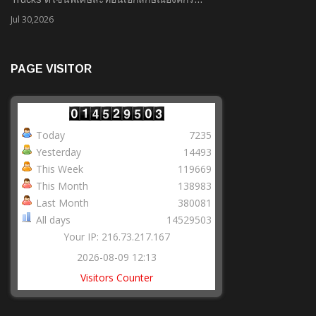
Jul 30,2026
PAGE VISITOR
Today
7235
Yesterday
14493
This Week
119669
This Month
138983
Last Month
380081
All days
14529503
Your IP: 216.73.217.167
2026-08-09 12:13
Visitors Counter