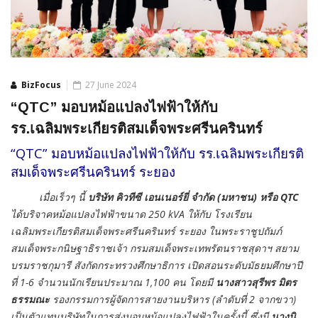
BizFocus
27 June 2024
“QTC” มอบหม้อแปลงไฟฟ้าให้กับ
รร.เฉลิมพระเกียรติสมเด็จพระศรีนครินทร์
“QTC” มอบหม้อแปลงไฟฟ้าให้กับ รร.เฉลิมพระเกียรติ
สมเด็จพระศรีนครินทร์ ระยอง
เมื่อเร็วๆ นี้
บริษัท คิวทีซี เอนเนอร์ยี่ จำกัด (มหาชน) หรือ
QTC
ได้บริจาคหม้อแปลงไฟฟ้าขนาด 250 kVA ให้กับ โรงเรียน
เฉลิมพระเกียรติสมเด็จพระศรีนครินทร์ ระยอง ในพระราชูปถัมภ์
สมเด็จพระกนิษฐาธิราชเจ้า กรมสมเด็จพระเทพรัตนราชสุดาฯ สยาม
บรมราชกุมารี สังกัดกระทรวงศึกษาธิการ เปิดสอนระดับมัธยมศึกษาปี
ที่ 1-6 จำนวนนักเรียนประมาณ 1,100 คน โดยมี
นางสาวสุรีพร มิตร
ธรรมณะ
รองกรรมการผู้จัดการสายงานบริหาร (ลำดับที่ 2 จากขวา)
เป็นตัวแทนบริษัทในการส่งมอบหม้อแปลงไฟฟ้าในครั้งนี้ ซึ่งมี
นางนิ