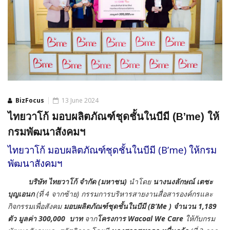
BizFocus
13 June 2024
ไทยวาโก้ มอบผลิตภัณฑ์ชุดชั้นในบีมี (B’me) ให้
กรมพัฒนาสังคมฯ
ไทยวาโก้ มอบผลิตภัณฑ์ชุดชั้นในบีมี (B’me) ให้กรม
พัฒนาสังคมฯ
บริษัท ไทยวาโก้ จำกัด (มหาชน)
นำโดย
นางนงลักษณ์ เตชะ
บุญเอนก
(ที่ 4 จากซ้าย) กรรมการบริหารสายงานสื่อสารองค์กรและ
กิจกรรมเพื่อสังคม
มอบผลิตภัณฑ์ชุดชั้นในบีมี (
B’Me ) จำนวน 1,189
ตัว มูลค่า 300,000 บาท
จาก
โครงการ Wacoal We Care
ให้กับกรม