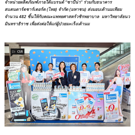
จำหน่ายผลิตภัณฑ์ภายใต้แบรนด์ “ซาบีน่า” ร่วมกับธนาคาร
สแตนดาร์ดชาร์เตอร์ด (ไทย) จำกัด (มหาชน) ส่งมอบเต้านมเทียม
จำนวน 482 ชิ้นให้กับคณะแพทยศาสตร์วชิรพยาบาล มหาวิทยาลัยนว
มินทราธิราช เพื่อส่งต่อให้แก่ผู้ป่วยมะเร็งเต้านม
CSR