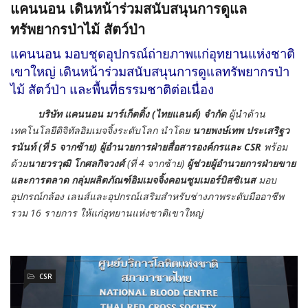
แคนนอน เดินหน้าร่วมสนับสนุนการดูแล
ทรัพยากรป่าไม้ สัตว์ป่า
แคนนอน มอบชุดอุปกรณ์ถ่ายภาพแก่อุทยานแห่งชาติ
เขาใหญ่ เดินหน้าร่วมสนับสนุนการดูแลทรัพยากรป่า
ไม้ สัตว์ป่า และพื้นที่ธรรมชาติต่อเนื่อง
บริษัท
แคนนอน มาร์เก็ตติ้ง (ไทยแลนด์) จำกัด
ผู้นำด้าน
เทคโนโลยีดิจิทัลอิมเมจจิ้งระดับโลก นำโดย
นายพงษ์เทพ ประเสริฐว
รนันท์ (ที่
5 จากซ้าย) ผู้อำนวยการฝ่ายสื่อสารองค์กรและ CSR
พร้อม
ด้วย
นายวรวุฒิ โกศลกิจวงศ์
(ที่ 4 จากซ้าย)
ผู้ช่วยผู้อำนวยการฝ่ายขาย
และการตลาด กลุ่มผลิตภัณฑ์อิมเมจจิ้งคอนซูมเมอร์บิสซิเนส
มอบ
อุปกรณ์กล้อง เลนส์และอุปกรณ์เสริมสำหรับช่างภาพระดับมืออาชีพ
รวม 16 รายการ ให้แก่อุทยานแห่งชาติเขาใหญ่
CSR