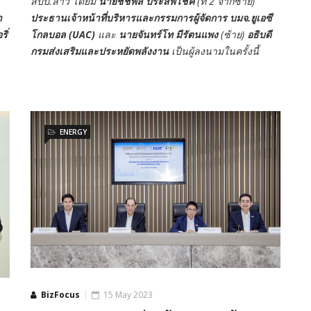
สปป.ลาว โดยมี
นายชัชพล ประสพโชค
(ที่ 2 จากซ้าย)
า
ประธานเจ้าหน้าที่บริหารและกรรมการผู้จัดการ บมจ.ยูเอซี
ิ่
โกลบอล (UAC)
และ
นายจันทร์โท มีรัตนแพง
(ซ้าย)
อธิบดี
กรมส่งเสริมและประหยัดพลังงาน
เป็นผู้ลงนามในครั้งนี้
ENERGY
BizFocus
15 May 2023