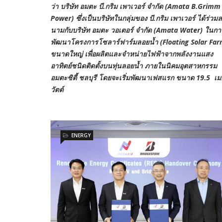
ว่า บริษัท อมตะ บี.กริม เพาเวอร์ จำกัด (Amata B.Grimm
Power) ซึ่งเป็นบริษัทในกลุ่มของ บี.กริม เพาเวอร์ ได้ร่วม
นามกับบริษัท อมตะ วอเตอร์ จำกัด (Amata Water) ในกา
พัฒนาโครงการโซลาร์ฟาร์มลอยน้ำ (Floating Solar Far
ขนาดใหญ่ เพื่อผลิตและจำหน่ายไฟฟ้าจากพลังงานแสง
อาทิตย์ชนิดติดตั้งบนทุ่นลอยน้ำ ภายในนิคมอุตสาหกรรม
อมตะซิตี้ ชลบุรี โดยจะเริ่มพัฒนาเฟสแรก ขนาด 19.5 เ
วัตต์
ENERGY