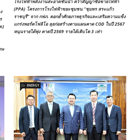
โรงไฟฟ้าพลังงานสะอาด
ชั้นนำ คว้าสัญญาซื้อขายไฟฟ้า
(PPA) โครงการโรงไฟฟ้าขยะชุมชน “ชุมพร สระแก้ว
ลง
ราชบุรี” จาก กฟภ. ตอกย้ำศักยภาพธุรกิจและเสริมความแข็ง
ร
แกร่งพอร์ตโฟลิโอ ลุยก่อสร้างตามแผนคาด COD ในปี 2567
m)
หนุนรายได้พุ่ง คาดปี 2569 รายได้เติบโต 3 เท่า
มกะ
ENERGY