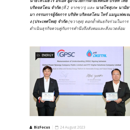
นายโทโมฮิโร อิริเอะ ผู้อำนวยการฝ่ายเทคนิค บริษัท ไทย
บริดจสโตน จำกัด
(ที่ 2 จากขวา) และ
นายโชสุเกะ นามิย
มา กรรมการผู้จัดการ บริษัท บริดจสโตน ไทร์ แมนูแฟคเจอร
ง (ประเทศไทย) จำกัด
(ขวาสุด) ตอกย้ำพันธกิจร่วมในการ
ดำเนินธุรกิจควบคู่กับการคำนึงถึงสังคมและสิ่งแวดล้อม
ENERGY
BizFocus
24 August 2023