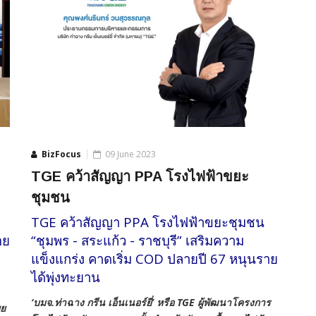
BizFocus
09 June 2023
TGE คว้าสัญญา PPA โรงไฟฟ้าขยะ
ชุมชน
TGE คว้าสัญญา PPA โรงไฟฟ้าขยะชุมชน
อย
“ชุมพร - สระแก้ว - ราชบุรี” เสริมความ
แข็งแกร่ง คาดเริ่ม COD ปลายปี 67 หนุนราย
ได้พุ่งทะยาน
‘บมจ.ท่าฉาง กรีน เอ็นเนอร์ยี่’ หรือ TGE
ผู้พัฒนาโครงการ
ผย