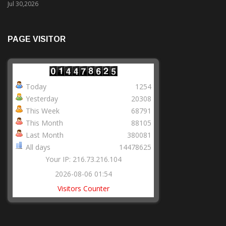
Jul 30,2026
PAGE VISITOR
Today
1254
Yesterday
20308
This Week
68791
This Month
88105
Last Month
380081
All days
14478625
Your IP: 216.73.216.104
2026-08-06 01:54
Visitors Counter