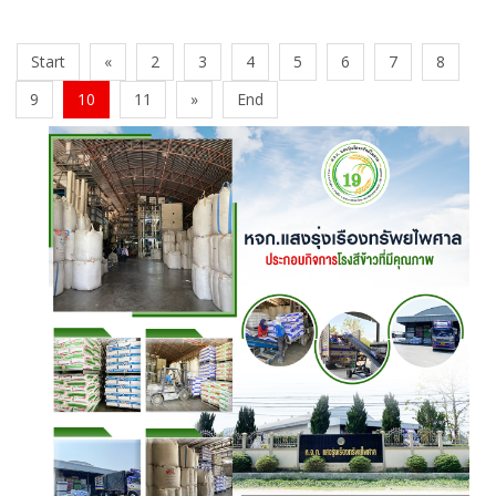
Start
«
2
3
4
5
6
7
8
9
10
11
»
End