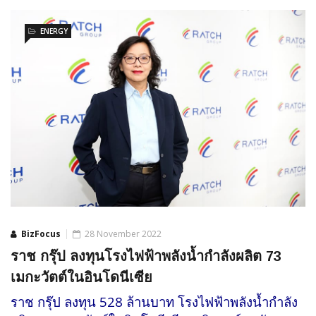
ENERGY
BizFocus
28 November 2022
ราช กรุ๊ป ลงทุนโรงไฟฟ้าพลังน้ำกำลังผลิต 73
เมกะวัตต์ในอินโดนีเซีย
ราช กรุ๊ป ลงทุน 528 ล้านบาท โรงไฟฟ้าพลังน้ำกำลัง