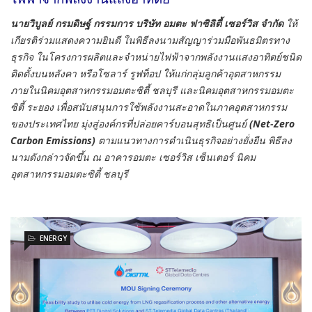
นายวิบูลย์ กรมดิษฐ์ กรรมการ บริษัท อมตะ ฟาซิลิตี้ เซอร์วิส จำกัด
ให้
เกียรติร่วมแสดงความยินดี ในพิธีลงนามสัญญาร่วมมือพันธมิตรทาง
ธุรกิจ ในโครงการผลิตและจำหน่ายไฟฟ้าจากพลังงานแสงอาทิตย์ชนิด
ติดตั้งบนหลังคา หรือโซลาร์ รูฟท็อป ให้แก่กลุ่มลูกค้าอุตสาหกรรม
ภายในนิคมอุตสาหกรรมอมตะซิตี้ ชลบุรี และนิคมอุตสาหกรรมอมตะ
ซิตี้ ระยอง เพื่อสนับสนุนการใช้พลังงานสะอาดในภาคอุตสาหกรรม
ของประเทศไทย มุ่งสู่องค์กรที่ปล่อยคาร์บอนสุทธิเป็นศูนย์
(Net-Zero
Carbon Emissions)
ตามแนวทางการดำเนินธุรกิจอย่างยั่งยืน พิธีลง
นามดังกล่าวจัดขึ้น ณ อาคารอมตะ เซอร์วิส เซ็นเตอร์ นิคม
อุตสาหกรรมอมตะซิตี้ ชลบุรี
ENERGY