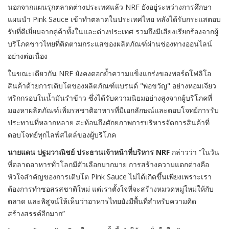
นอกจากแผนรุกตลาดต่างประเทศแล้ว NRF ยังอยู่ระหว่างการศึกษา
แผนนำ Pink Sauce เข้าทำตลาดในประเทศไทย หลังได้รับกระแสตอบ
รับที่ดีเยี่ยมจากคู่ค้าทั้งในและต่างประเทศ รวมถึงมีเสียงเรียกร้องจากผู้
บริโภคชาวไทยที่ติดตามกระแสของผลิตภัณฑ์ผ่านช่องทางออนไลน์
อย่างต่อเนื่อง
ในขณะเดียวกัน NRF ยังคงตอกย้ำความแข็งแกร่งของพอร์ตโฟลิโอ
สินค้าด้วยการเติบโตของผลิตภัณฑ์แบรนด์ "พ่อขวัญ" อย่างหอมเจียว
พริกกรอบในน้ำมันรำข้าว ซึ่งได้รับความนิยมอย่างสูงจากผู้บริโภคที่
มองหาผลิตภัณฑ์เพิ่มรสชาติอาหารที่มีเอกลักษณ์และตอบโจทย์การรับ
ประทานที่หลากหลาย สะท้อนถึงศักยภาพการบริหารจัดการสินค้าที่
ตอบโจทย์ทุกไลฟ์สไตล์ของผู้บริโภค
นายแดน
ปฐมวาณิชย์ ประธานเจ้าหน้าที่บริหาร NRF
กล่าวว่า “ในวัน
ที่ตลาดอาหารทั่วโลกมีตัวเลือกมากมาย การสร้างความแตกต่างคือ
หัวใจสำคัญของการเติบโต Pink Sauce ไม่ได้เกิดขึ้นเพียงเพราะเรา
ต้องการทำซอสรสชาติใหม่ แต่เราตั้งใจที่จะสร้างหมวดหมู่ใหม่ให้กับ
ตลาด และพิสูจน์ให้เห็นว่าอาหารไทยยังมีพื้นที่สำหรับความคิด
สร้างสรรค์อีกมาก”